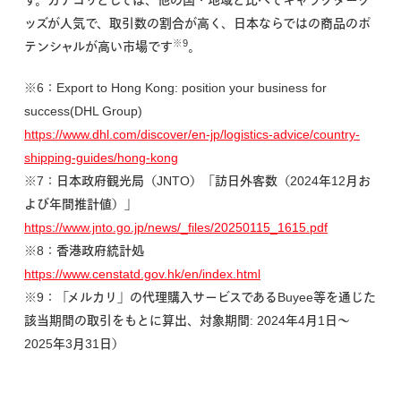
ッズが人気で、取引数の割合が高く、日本ならではの商品のポ
※9
テンシャルが高い市場です
。
※6：Export to Hong Kong: position your business for
success(DHL Group)
https://www.dhl.com/discover/en-jp/logistics-advice/country-
shipping-guides/hong-kong
※7：日本政府観光局（JNTO）「訪日外客数（2024年12月お
よび年間推計値）」
https://www.jnto.go.jp/news/_files/20250115_1615.pdf
※8：香港政府統計処
https://www.censtatd.gov.hk/en/index.html
※9：「メルカリ」の代理購入サービスであるBuyee等を通じた
該当期間の取引をもとに算出、対象期間: 2024年4月1日〜
2025年3月31日）