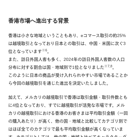
香港市場へ進出する背景
香港は小さな地域ということもあり、eコマース取引の約25%
は越境取引となっており日本との取引は、中国・米国に次ぐ3
※6
位となっています
。
また、訪日外国人客も多く、2024年の訪日外国人客数の人口
※7,8
分布に対する割合は国・地域別で1位となりました
。
このように日本の商品が受け入れられやすい市場であることか
ら今回の越境取引を通じた進出を決定いたしました。
加えて、メルカリの越境取引で香港は取引金額・取引件数とも
に4位となっており、すでに越境取引が活発な市場です。メル
カリの越境取引における香港のお客さまは平均取引金額（一回
の購入あたり）が高く、他の国・地域と比較してカテゴリ別で
はほぼ全てのカテゴリで最も平均取引金額が高くなっていま
す。カテゴリとしては、他の国・地域と比べてキャラクターグ