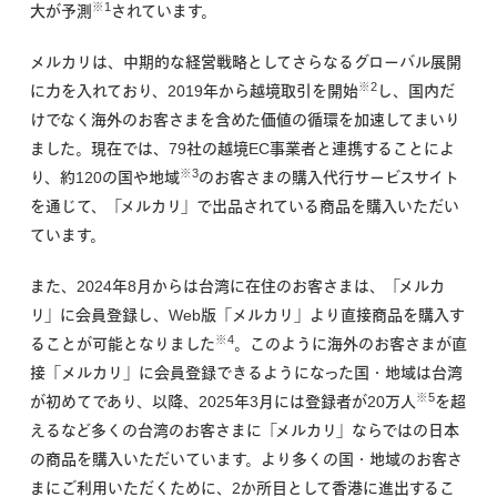
※1
大が予測
されています。
メルカリは、中期的な経営戦略としてさらなるグローバル展開
※2
に力を入れており、2019年から越境取引を開始
し、国内だ
けでなく海外のお客さまを含めた価値の循環を加速してまいり
ました。現在では、79社の越境EC事業者と連携することによ
※3
り、約120の国や地域
のお客さまの購入代行サービスサイト
を通じて、「メルカリ」で出品されている商品を購入いただい
ています。
また、2024年8月からは台湾に在住のお客さまは、「メルカ
リ」に会員登録し、Web版「メルカリ」より直接商品を購入す
※4
ることが可能となりました
。このように海外のお客さまが直
接「メルカリ」に会員登録できるようになった国・地域は台湾
※5
が初めてであり、以降、2025年3月には登録者が20万人
を超
えるなど多くの台湾のお客さまに「メルカリ」ならではの日本
の商品を購入いただいています。より多くの国・地域のお客さ
まにご利用いただくために、2か所目として香港に進出するこ