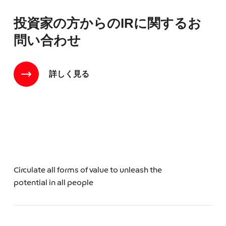
Circulate all forms of value to unleash the
potential in all people
About
私たちについて
会社概要
Press