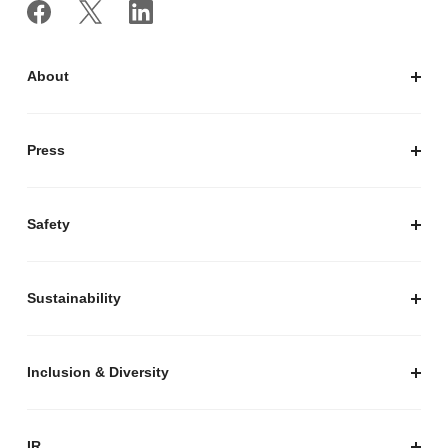
経営陣紹介
お知らせ / プレスリリース
プレスキット
Safety
私たちがつくりたいマーケットプレイス
安心・安全な取引のために
Sustainability
セキュリティ
サステナビリティ トップ
プライバシーガイド
サステナビリティニュース
Inclusion & Diversity
メルカリグループのAI活用
ESGデータ
Inclusion & Diversity
AI活用基本ポリシー
メルカリのポジティブインパクト
IR
AIガバナンス
IR トップ
IR ニュース
Group
株式会社メルペイ
Mercari (US)
More Mercari
鹿島アントラーズ