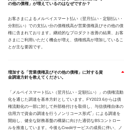
の他の債権」が増えているのはなぜですか？
お客さまによるメルペイスマート払い（翌月払い・定額払い・
分割払い）での支払い分の債権残高が営業債権及びその他の債
権に含まれております。継続的なプロダクト改善の結果、お客
さまにご利用いただく機会が増え、債権残高が増加しているこ
とが主な要因です。
増加する「営業債権及びその他の債権」に対する資
金調達方針を教えてください。
「メルペイスマート払い（翌月払い・定額払い）」の債権流動
化を通じた調達を基本方針としています。FY2023.6からは債
権流動化の一部に対して外部格付けを取得し、与信債権自体の
*
信用力で資金の調達を行うノンリコース形式
」による調達を
開始し、健全な財務基盤の構築に向けた適切なBSコントロー
ルを推進しています。今後もCreditサービスの成長に伴い、ノ