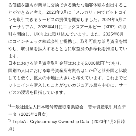
る価値を誰もが簡単に交換できる新たな顧客体験を創出するこ
とができると考え、2023年3月に「メルカリ」内でビットコイ
ンを取引できるサービスの提供を開始しました。2024年5月に
イーサリアム、2025年4月にエックスアールピー（XRP）の取
引を開始し、UX向上に取り組んでいます。また、2025年8月
にコインチェック株式会社と提携し、取引可能な暗号資産を増
やし、取引量を拡大するとともに収益源の多様化を推進してい
ます。
*1
日本における暗号資産取引金額はおよそ5,000億円
であり、
*2
国別の人口における暗号資産所有割合は1.7%
と諸外国と比較
しても低く、拡大の余地は大きいと考えています。これまでビ
ットコインを購入したことがないカジュアル層を中心に、サー
ビスの浸透を目指しています。
*1
一般社団法人日本暗号資産取引業協会 暗号資産取引月次デ
ータ（2023年1月次）
*2
TripleA：Crytocurrency Ownership Data（2023年4月3日時
点）