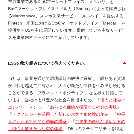
主力事業であるCtoCマーケットプレイス「メルカリ」と、
BtoCマーケットプレイス「メルカリShops」によって構成され
るMarketplace、スマホ決済サービス「メルペイ」を提供する
Fintech、米国におけるCtoCマーケットプレイス「Mercari」を
提供するUSを主に展開しています。提供している主なサービ
スを事業内容ページにてご紹介しています。
ESGの取り組みについて教えてください。
当社は、事業を通じて環境課題の解決に貢献し、限りある資源
が世代を越えて共有され、人々が新たな価値を生み出し続ける
*
ことができる「プラネット・ポジティブ
」な世界を目指して
います。当社はより豊かな社会を目指すため、「
個人と社会の
エンパワーメント
」「
あらゆる価値が循環する社会の実現
」
「
テクノロジーを活用した新しいお客さま体験の創造」
「
中長
期にわたる社会的な信頼の構築
」「
世界中の多様なタレントの
可能性を解き放つ組織の体現
」の5つのマテリアリティを特定