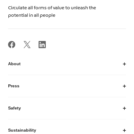
Circulate all forms of value to unleash the
potential in all people
About
私たちについて
会社概要
Press
経営陣紹介
お知らせ / プレスリリース
プレスキット
Safety
私たちがつくりたいマーケットプレイス
安心・安全な取引のために
Sustainability