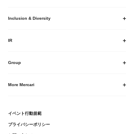
セキュリティ
サステナビリティ トップ
プライバシーガイド
サステナビリティニュース
Inclusion & Diversity
メルカリグループのAI活用
ESGデータ
Inclusion & Diversity
AI活用基本ポリシー
メルカリのポジティブインパクト
IR
AIガバナンス
IR トップ
IR ニュース
Group
株式会社メルペイ
Mercari (US)
More Mercari
鹿島アントラーズ
採用情報
株式会社メルコイン
メルカリの人を伝える「メルカン」
イベント行動規範
Mercari Software Technologies India Private Limited
メルカリのエンジニア情報ポータルサイト「Mercari
Engineering」
プライバシーポリシー
デザイナーの頭をのぞく「デザインブログ」