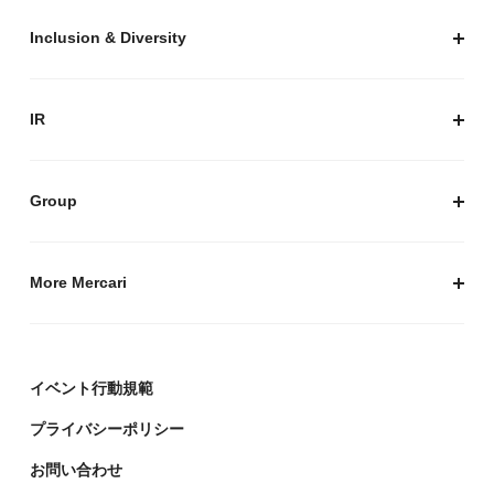
プライバシーガイド
サステナビリティニュース
Inclusion & Diversity
メルカリグループのAI活用
ESGデータ
Inclusion & Diversity
AI活用基本ポリシー
メルカリのポジティブインパクト
IR
AIガバナンス
IR トップ
IR ニュース
Group
株式会社メルペイ
Mercari (US)
More Mercari
鹿島アントラーズ
採用情報
株式会社メルコイン
メルカリの人を伝える「メルカン」
イベント行動規範
Mercari Software Technologies India Private Limited
メルカリのエンジニア情報ポータルサイト「Mercari
Engineering」
プライバシーポリシー
デザイナーの頭をのぞく「デザインブログ」
お問い合わせ