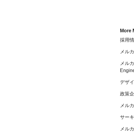
More 
採用
メル
メルカ
Engin
デザ
政策
メルカリ
サー
メルカ