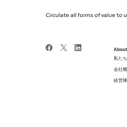
Circulate all forms of value to 
Abou
私た
会社
経営