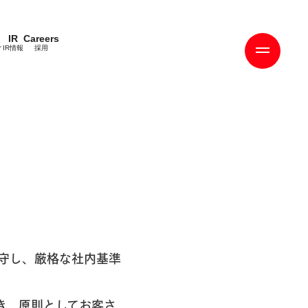
IR
Careers
ィ
IR情報
採用
守し、厳格な社内基準
き、原則としてお客さ