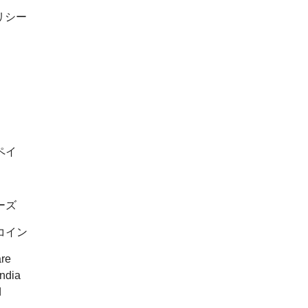
リシー
ペイ
ーズ
コイン
are
India
d