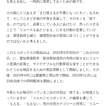
を見える化し、一時的に保管しておくための箱です。
その箱にとりあえず「まだ使えるが不要になったモノ」を入れ
て、そしてときどき箱の中身を見返して、そのモノを「捨て
る」のではなく、必要としている人にあげたり、売ったりする
ことで「リユースをあたりまえ」にする行動が定着していけ
ば、環境負荷も減り、循環型社会の実現に近づくことができる
のではないかと考えました。
このエコボックスの取組みは、2022年5月30日の「ごみゼロの
日」に、愛知県蒲郡市・新潟県加茂市の市民の皆さまにリユー
ス意識の定着と、サステナブルな行動変容を促すことができる
かどうかを検証するための実証実験として開始しました。その
後、2023年4月には愛媛県と岡山市で開始、2023年11月には
23自治体での同時配布を開始しました。
今私たちが毎日行っているごみの分別は「捨てる」が前提とな
っていますが、「メルカリエコボックス」の施策を通じて、
「もえる」「もえない」等の分別カテゴリーと同等に「リユー