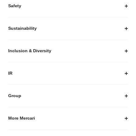
プレスキット
Safety
私たちがつくりたいマーケットプレイス
安心・安全な取引のために
Sustainability
セキュリティ
サステナビリティ トップ
プライバシーガイド
サステナビリティニュース
Inclusion & Diversity
メルカリグループのAI活用
ESGデータ
Inclusion & Diversity
AI活用基本ポリシー
メルカリのポジティブインパクト
IR
AIガバナンス
IR トップ
IR ニュース
Group
株式会社メルペイ
Mercari (US)
More Mercari
鹿島アントラーズ
採用情報