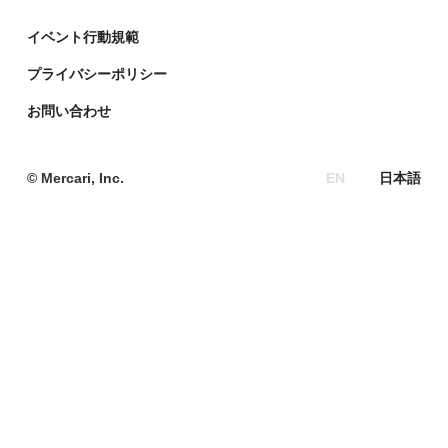
株式会社メルコイン
メルカリの人を伝える「メルカン」
イベント行動規範
Mercari Software Technologies India Private Limited
メルカリのエンジニア情報ポータルサイト「Mercari
Engineering」
プライバシーポリシー
デザイナーの頭をのぞく「デザインブログ」
お問い合わせ
政策企画ブログ「メルポリ」
メルカリの教育ポータルサイト「Mercari Education」
© Mercari, Inc.
EN
日本語
サーキュラーエコノミー総研
メルカリR4Dラボ
Mercari AI Web