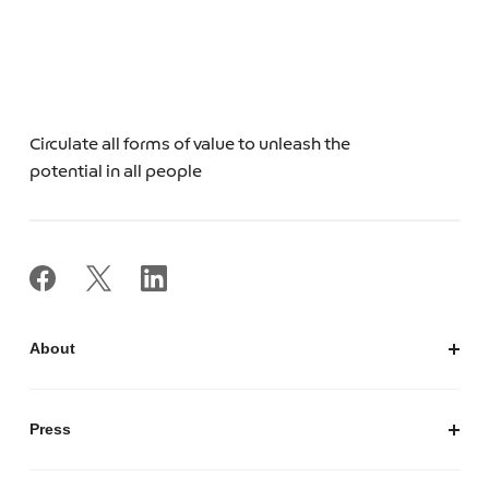
Circulate all forms of value to unleash the
potential in all people
About
私たちについて
会社概要
Press
経営陣紹介
お知らせ / プレスリリース