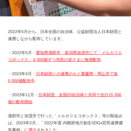
2022年5月から、日本全国の自治体、公益財団法人日本財団と
連携しながら配布しています。
・2022年5月：
愛知県蒲郡市・新潟県加茂市にて「メルカリエ
コボックス」を300個ずつ市民の皆さまに無償配布
・2023年4月：
日本財団との連携のもと愛媛県・岡山市で各
5,000個配布中
・2023年11月：
日本財団、全国23自治体と共同で合計15,300
個の配布開始
蒲郡市と加茂市で行った「メルカリエコボックス」等の取組み
は、2023年2月、「2022年度 内閣府地方創生SDGs官民連携優
良事例」に
選出
されました。