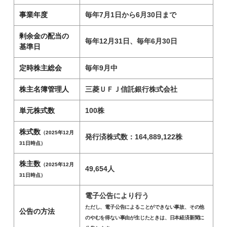
事業年度
毎年7月1日から6月30日まで
剰余金の配当の
毎年12月31日、毎年6月30日
基準日
定時株主総会
毎年9月中
株主名簿管理人
三菱ＵＦＪ信託銀行株式会社
単元株式数
100株
株式数
（2025年12月
発行済株式数：164,889,122株
31日時点）
株主数
（2025年12月
49,654人
31日時点）
電子公告により行う
ただし、電子公告によることができない事故、その他
公告の方法
のやむを得ない事由が生じたときは、日本経済新聞に