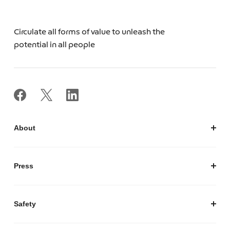
Circulate all forms of value to unleash the
potential in all people
About
私たちについて
会社概要
Press
経営陣紹介
お知らせ / プレスリリース
プレスキット
Safety
私たちがつくりたいマーケットプレイス