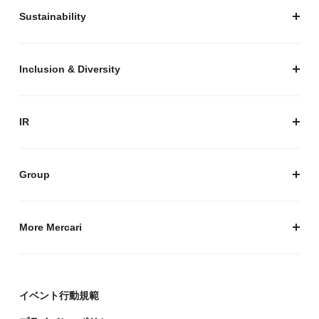
安心・安全な取引のために
Sustainability
セキュリティ
サステナビリティ トップ
プライバシーガイド
サステナビリティニュース
Inclusion & Diversity
メルカリグループのAI活用
ESGデータ
Inclusion & Diversity
AI活用基本ポリシー
メルカリのポジティブインパクト
IR
AIガバナンス
IR トップ
IR ニュース
Group
株式会社メルペイ
Mercari (US)
More Mercari
鹿島アントラーズ
採用情報
株式会社メルコイン
メルカリの人を伝える「メルカン」
イベント行動規範
Mercari Software Technologies India Private Limited
メルカリのエンジニア情報ポータルサイト「Mercari
Engineering」