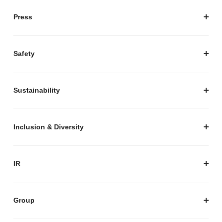
会社概要
Press
経営陣紹介
お知らせ / プレスリリース
プレスキット
Safety
私たちがつくりたいマーケットプレイス
安心・安全な取引のために
Sustainability
セキュリティ
サステナビリティ トップ
プライバシーガイド
サステナビリティニュース
Inclusion & Diversity
メルカリグループのAI活用
ESGデータ
Inclusion & Diversity
AI活用基本ポリシー
メルカリのポジティブインパクト
IR
AIガバナンス
IR トップ
IR ニュース
Group
株式会社メルペイ