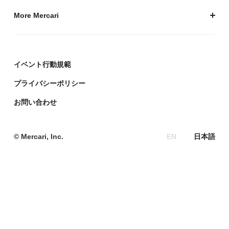
Mercari (US)
More Mercari
鹿島アントラーズ
採用情報
株式会社メルコイン
メルカリの人を伝える「メルカン」
イベント行動規範
Mercari Software Technologies India Private Limited
メルカリのエンジニア情報ポータルサイト「Mercari
Engineering」
プライバシーポリシー
デザイナーの頭をのぞく「デザインブログ」
お問い合わせ
政策企画ブログ「メルポリ」
メルカリの教育ポータルサイト「Mercari Education」
© Mercari, Inc.
EN
日本語
サーキュラーエコノミー総研
メルカリR4Dラボ
Mercari AI Web