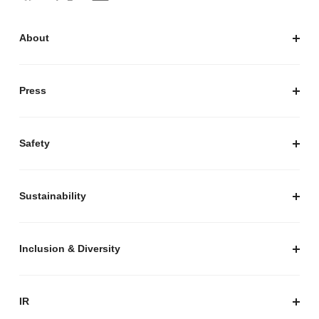
About
私たちについて
会社概要
Press
経営陣紹介
お知らせ / プレスリリース
プレスキット
Safety
私たちがつくりたいマーケットプレイス
安心・安全な取引のために
Sustainability
セキュリティ
サステナビリティ トップ
プライバシーガイド
サステナビリティニュース
Inclusion & Diversity
メルカリグループのAI活用
ESGデータ
Inclusion & Diversity
AI活用基本ポリシー
メルカリのポジティブインパクト
IR
AIガバナンス