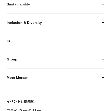
安心・安全な取引のために
Sustainability
セキュリティ
サステナビリティ トップ
プライバシーガイド
サステナビリティニュース
Inclusion & Diversity
メルカリグループのAI活用
ESGデータ
Inclusion & Diversity
AI活用基本ポリシー
メルカリのポジティブインパクト
IR
AIガバナンス
IR トップ
IR ニュース
Group
株式会社メルペイ
Mercari (US)
More Mercari
鹿島アントラーズ
採用情報
株式会社メルコイン
メルカリの人を伝える「メルカン」
イベント行動規範
Mercari Software Technologies India Private Limited
メルカリのエンジニア情報ポータルサイト「Mercari
Engineering」
プライバシーポリシー