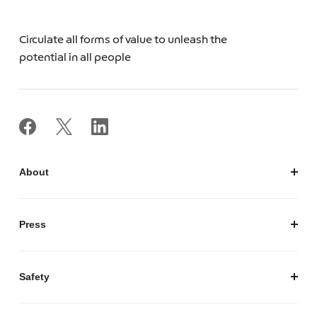
Circulate all forms of value to unleash the
potential in all people
About
私たちについて
会社概要
Press
経営陣紹介
お知らせ / プレスリリース
プレスキット
Safety
私たちがつくりたいマーケットプレイス