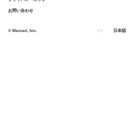
デザイナーの頭をのぞく「デザインブログ」
お問い合わせ
政策企画ブログ「メルポリ」
メルカリの教育ポータルサイト「Mercari Education」
© Mercari, Inc.
EN
日本語
サーキュラーエコノミー総研
メルカリR4Dラボ
Mercari AI Web