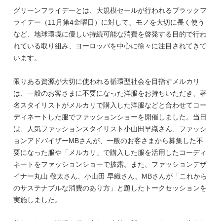
グリーンフライデーとは、大規模セールが行われるブラックフ
ライデー（11月第4金曜日）に対して、モノを大切に長く使う
など、地球環境に優しい持続可能な消費を啓発する目的で行わ
れている取り組み、ヨーロッパを中心に徐々に注目されてきて
います。
限りある資源が大切に使われる循環型社会を目指すメルカリ
は、一般のお客さまに不要になった洋服をお持ちいただき、著
名スタイリストがメルカリで購入した洋服などと合わせてコー
ディネートした服でファッションショーを開催しました。当日
は、人気ファッションスタイリスト小山田早織さん、ファッシ
ョンアドバイザーMBさんが、一般のお客さまから募集した不
要になった服や「メルカリ」で購入した服を活用したコーディ
ネートをファッションショーで披露。また、ファッションデザ
イナー丸山 敬太さん、小山田 早織さん、MBさんが「これから
のサステナブルな消費のあり方」と題したトークセッションを
実施しました。