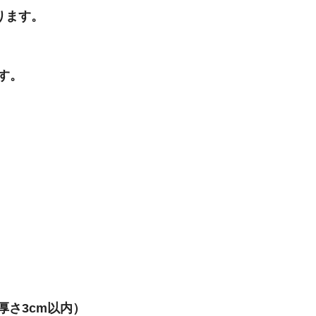
ります。
す。
厚さ3cm以内）