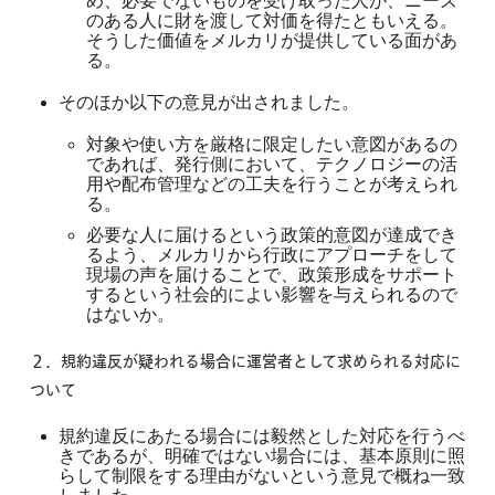
め、必要でないものを受け取った人が、ニーズ
のある人に財を渡して対価を得たともいえる。
そうした価値をメルカリが提供している面があ
る。
そのほか以下の意見が出されました。
対象や使い方を厳格に限定したい意図があるの
であれば、発行側において、テクノロジーの活
用や配布管理などの工夫を行うことが考えられ
る。
必要な人に届けるという政策的意図が達成でき
るよう、メルカリから行政にアプローチをして
現場の声を届けることで、政策形成をサポート
するという社会的によい影響を与えられるので
はないか。
２．
規約違反が疑われる場合に運営者として求められる対応に
ついて
規約違反にあたる場合には毅然とした対応を行うべ
きであるが、明確ではない場合には、基本原則に照
らして制限をする理由がないという意見で概ね一致