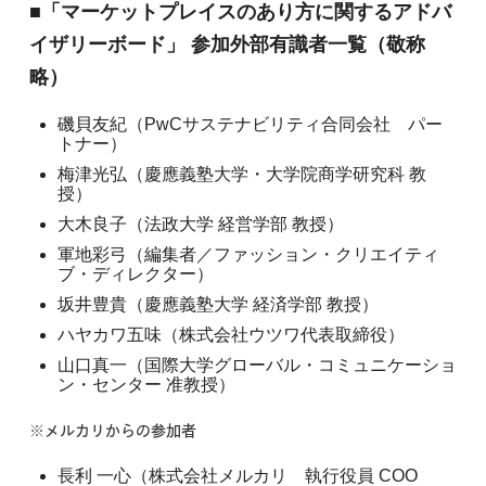
■「マーケットプレイスのあり方に関するアドバ
イザリーボード」 参加外部有識者一覧（敬称
略）
磯貝友紀（PwCサステナビリティ合同会社 パー
トナー）
梅津光弘（慶應義塾大学・大学院商学研究科 教
授）
大木良子（法政大学 経営学部 教授）
軍地彩弓（編集者／ファッション・クリエイティ
ブ・ディレクター）
坂井豊貴（慶應義塾大学 経済学部 教授）
ハヤカワ五味（株式会社ウツワ代表取締役）
山口真一（国際大学グローバル・コミュニケーショ
ン・センター 准教授）
※メルカリからの参加者
長利 一心（株式会社メルカリ 執行役員 COO