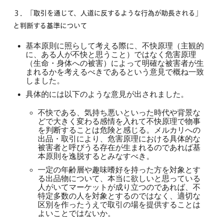
３．
「取引を通じて、人道に反するような行為が助長される」
と判断する基準について
基本原則に照らして考える際に、不快原理（主観的
に、ある人が不快と思うこと）ではなく危害原理
（生命・身体への被害）によって明確な被害者が生
まれるかを考えるべきであるという意見で概ね一致
しました。
具体的には以下のような意見が出されました。
不快である、気持ち悪いといった時代や背景な
どで大きく変わる感情を入れて不快原理で物事
を判断することは危険と感じる。メルカリへの
出品・取引により、危害原理における具体的な
被害者と呼びうる存在が生まれるのであれば基
本原則を逸脱するとみなすべき。
一定の年齢層や趣味嗜好を持った方を対象とす
る出品物について、本当に欲しいと思っている
人がいてマーケットが成り立つのであれば、不
特定多数の人を対象とするのではなく、適切な
区別を作ったうえで取引の場を提供することは
よいことではないか。