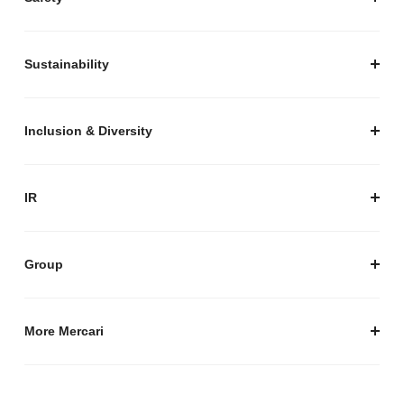
私たちがつくりたいマーケットプレイス
安心・安全な取引のために
Sustainability
セキュリティ
サステナビリティ トップ
プライバシーガイド
サステナビリティニュース
Inclusion & Diversity
メルカリグループのAI活用
ESGデータ
Inclusion & Diversity
AI活用基本ポリシー
メルカリのポジティブインパクト
IR
AIガバナンス
IR トップ
IR ニュース
Group
株式会社メルペイ
Mercari (US)
More Mercari
鹿島アントラーズ
採用情報
株式会社メルコイン
メルカリの人を伝える「メルカン」