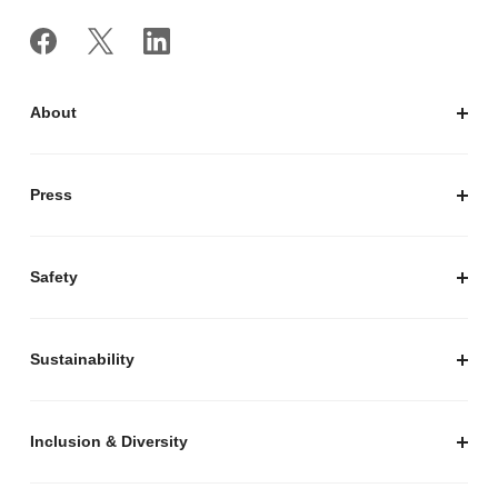
About
私たちについて
会社概要
Press
経営陣紹介
お知らせ / プレスリリース
プレスキット
Safety
私たちがつくりたいマーケットプレイス
安心・安全な取引のために
Sustainability
セキュリティ
サステナビリティ トップ
プライバシーガイド
サステナビリティニュース
Inclusion & Diversity
メルカリグループのAI活用
ESGデータ
Inclusion & Diversity