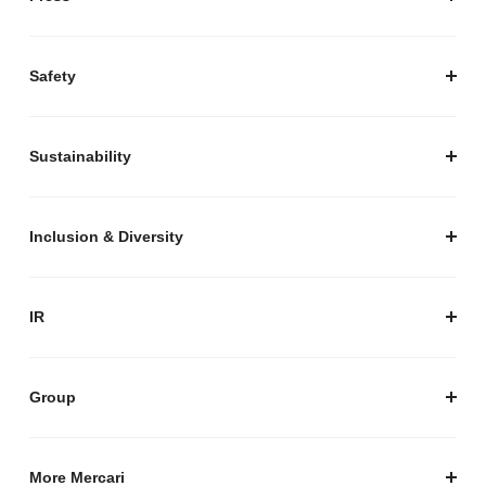
経営陣紹介
お知らせ / プレスリリース
プレスキット
Safety
私たちがつくりたいマーケットプレイス
安心・安全な取引のために
Sustainability
セキュリティ
サステナビリティ トップ
プライバシーガイド
サステナビリティニュース
Inclusion & Diversity
メルカリグループのAI活用
ESGデータ
Inclusion & Diversity
AI活用基本ポリシー
メルカリのポジティブインパクト
IR
AIガバナンス
IR トップ
IR ニュース
Group
株式会社メルペイ
Mercari (US)
More Mercari