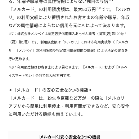
る、年齢や職業等の属性情報によらない独自の与信
※8
「メルカード」の利用限度額は、最大50万円
です。「メルカ
リ」の利用実績により蓄積されたお客さまの年齢や職業、年収
などの属性情報によらない信用を元にAIによって決まります。
※7：株式会社メルペイは認定包括信用購入あっせん業者（関東(包)第120号 /
（認）第1号）です。利用限度額は「メルカリ」における利用実績等（「メルカ
リ」「メルペイ」の利用実績や指定信用情報機関の情報）により所定の審査を
行い定めます。
※8：利用限度額はお客さまにより異なります。「メルカード」および「メルペ
イスマート払い」合計で最大50万円です。
＜「メルカード」の安心安全な3つの機能＞
「メルカード」は、紛失や盗難など万が一の際に「メルカリ」
アプリから簡単に利用停止・利用再開ができるなど、安心安全
に利用いただける機能も備えています。