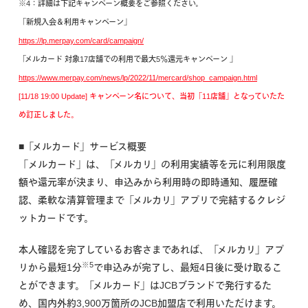
※4：詳細は下記キャンペーン概要をご参照ください。
「新規入会＆利用キャンペーン」
https://lp.merpay.com/card/campaign/
「メルカード 対象17店舗での利用で最大5％還元キャンペーン 」
https://www.merpay.com/news/lp/2022/11/mercard/shop_campaign.html
[11/18 19:00 Update] キャンペーン名について、当初「11店舗」となっていたた
め訂正しました。
■「メルカード」サービス概要
「メルカード」は、「メルカリ」の利用実績等を元に利用限度
額や還元率が決まり、申込みから利用時の即時通知、履歴確
認、柔軟な清算管理まで「メルカリ」アプリで完結するクレジ
ットカードです。
本人確認を完了しているお客さまであれば、「メルカリ」アプ
※5
リから最短1分
で申込みが完了し、最短4日後に受け取るこ
とができます。「メルカード」はJCBブランドで発行するた
め、国内外約3,900万箇所のJCB加盟店で利用いただけます。