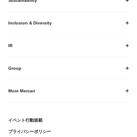
Sustainability
セキュリティ
サステナビリティ トップ
プライバシーガイド
サステナビリティニュース
Inclusion & Diversity
メルカリグループのAI活用
ESGデータ
Inclusion & Diversity
AI活用基本ポリシー
メルカリのポジティブインパクト
IR
AIガバナンス
IR トップ
IR ニュース
Group
株式会社メルペイ
Mercari (US)
More Mercari
鹿島アントラーズ
採用情報
株式会社メルコイン
メルカリの人を伝える「メルカン」
イベント行動規範
Mercari Software Technologies India Private Limited
メルカリのエンジニア情報ポータルサイト「Mercari
Engineering」
プライバシーポリシー