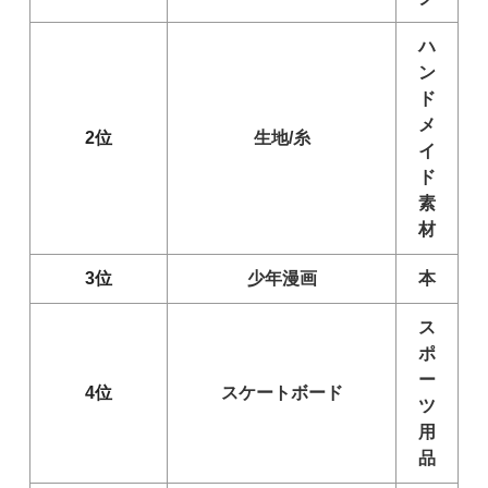
ハ
ン
ド
メ
2位
生地/糸
イ
ド
素
材
3位
少年漫画
本
ス
ポ
ー
4位
スケートボード
ツ
用
品