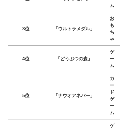
ム
お
も
3位
「ウルトラメダル」
ち
ゃ
ゲ
4位
「どうぶつの森」
ー
ム
カ
ー
ド
5位
「ナウオアネバー」
ゲ
ー
ム
ゲ