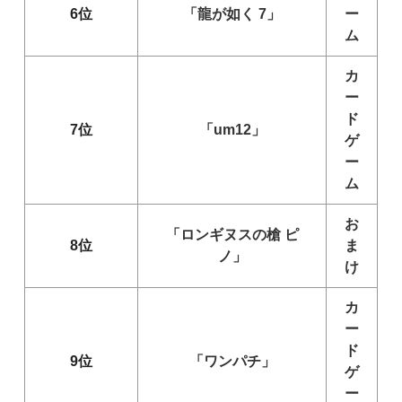
6位
「龍が如く 7」
ー
ム
カ
ー
ド
7位
「um12」
ゲ
ー
ム
お
「ロンギヌスの槍 ピ
8位
ま
ノ」
け
カ
ー
ド
9位
「ワンパチ」
ゲ
ー