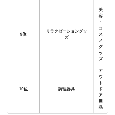
美
容
・
コ
リラクゼーショングッ
9位
ス
ズ
メ
グ
ッ
ズ
ア
ウ
ト
10位
調理器具
ド
ア
用
品