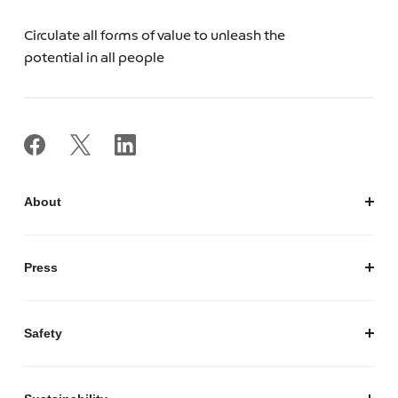
Circulate all forms of value to unleash the
potential in all people
About
私たちについて
会社概要
Press
経営陣紹介
お知らせ / プレスリリース
プレスキット
Safety
私たちがつくりたいマーケットプレイス
安心・安全な取引のために