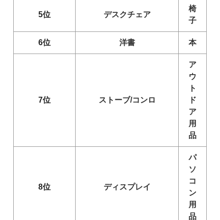
椅
5位
デスクチェア
子
6位
洋書
本
ア
ウ
ト
7位
ストーブ/コンロ
ド
ア
用
品
パ
ソ
コ
8位
ディスプレイ
ン
用
品