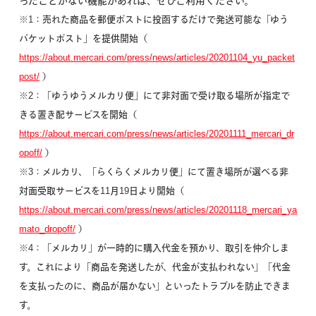
ったことがない機能があれば、ぜひご利用ください。
※1：売れた商品を郵便ポストに投函するだけで発送可能な「ゆう
パケットポスト」を提供開始（
https://about.mercari.com/press/news/articles/20201104_yu_packet
post/
）
※2：「ゆうゆうメルカリ便」にて非対面で受け取る場所が指定で
きる置き配サービスを開始（
https://about.mercari.com/press/news/articles/20201111_mercari_dr
opoff/
）
※3：メルカリ、「らくらくメルカリ便」にて置き場所が選べる非
対面受取サービスを11月19日より開始（
https://about.mercari.com/press/news/articles/20201118_mercari_ya
mato_dropoff/
）
※4：「メルカリ」が一時的に購入代金を預かり、取引を仲介しま
す。これにより「商品を発送したが、代金が支払われない」「代金
を支払ったのに、商品が届かない」といったトラブルを防止できま
す。