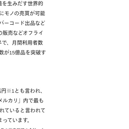
値を生みだす世界的
にモノの売買が可能
/バーコード出品など
の販売などオフライ
半で、月間利用者数
品数が15億品を突破す
兆円※1とも言われ、
メルカリ」内で最も
されていると言われて
まっています。