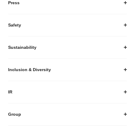
Press
経営陣紹介
お知らせ / プレスリリース
プレスキット
Safety
私たちがつくりたいマーケットプレイス
安心・安全な取引のために
Sustainability
セキュリティ
サステナビリティ トップ
プライバシーガイド
サステナビリティニュース
Inclusion & Diversity
メルカリグループのAI活用
ESGデータ
Inclusion & Diversity
AI活用基本ポリシー
メルカリのポジティブインパクト
IR
AIガバナンス
IR トップ
IR ニュース
Group
株式会社メルペイ
Mercari (US)