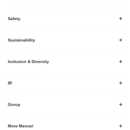
経営陣紹介
お知らせ / プレスリリース
プレスキット
Safety
私たちがつくりたいマーケットプレイス
安心・安全な取引のために
Sustainability
セキュリティ
サステナビリティ トップ
プライバシーガイド
サステナビリティニュース
Inclusion & Diversity
メルカリグループのAI活用
ESGデータ
Inclusion & Diversity
AI活用基本ポリシー
メルカリのポジティブインパクト
IR
AIガバナンス
IR トップ
IR ニュース
Group
株式会社メルペイ
Mercari (US)
More Mercari