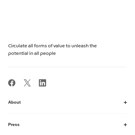
Circulate all forms of value to unleash the
potential in all people
About
私たちについて
会社概要
Press
経営陣紹介
お知らせ / プレスリリース