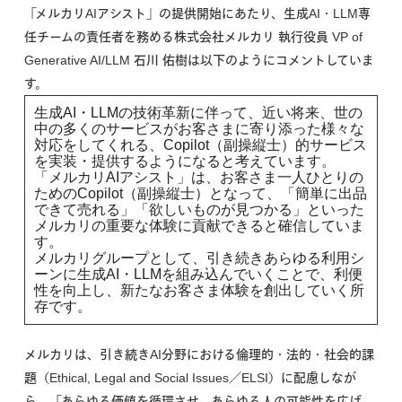
「メルカリAIアシスト」の提供開始にあたり、生成AI・LLM専
任チームの責任者を務める株式会社メルカリ 執行役員 VP of
Generative AI/LLM 石川 佑樹は以下のようにコメントしていま
す。
生成AI・LLMの技術革新に伴って、近い将来、世の
中の多くのサービスがお客さまに寄り添った様々な
対応をしてくれる、Copilot（副操縦士）的サービス
を実装・提供するようになると考えています。
「メルカリAIアシスト」は、お客さま一人ひとりの
ためのCopilot（副操縦士）となって、「簡単に出品
できて売れる」「欲しいものが見つかる」といった
メルカリの重要な体験に貢献できると確信していま
す。
メルカリグループとして、引き続きあらゆる利用シ
ーンに生成AI・LLMを組み込んでいくことで、利便
性を向上し、新たなお客さま体験を創出していく所
存です。
メルカリは、引き続きAI分野における倫理的・法的・社会的課
題（Ethical, Legal and Social Issues／ELSI）に配慮しなが
ら、「あらゆる価値を循環させ、あらゆる人の可能性を広げ