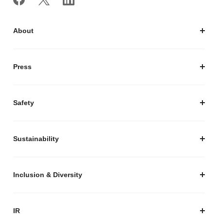
About
私たちについて
会社概要
Press
経営陣紹介
お知らせ / プレスリリース
プレスキット
Safety
私たちがつくりたいマーケットプレイス
安心・安全な取引のために
Sustainability
セキュリティ
サステナビリティ トップ
プライバシーガイド
サステナビリティニュース
Inclusion & Diversity
メルカリグループのAI活用
ESGデータ
Inclusion & Diversity
AI活用基本ポリシー
メルカリのポジティブインパクト
IR