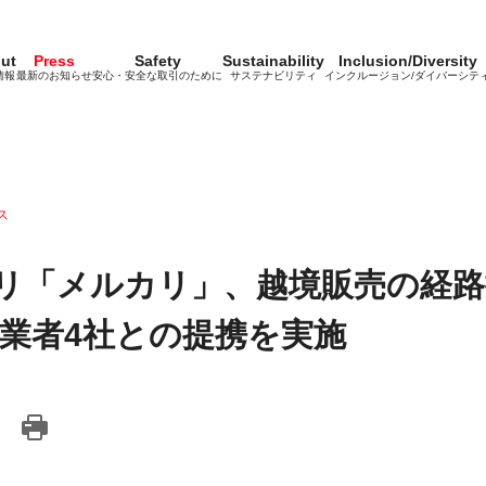
ut
Press
Safety
Sustainability
Inclusion/Diversity
情報
最新のお知らせ
安心・安全な取引のために
サステナビリティ
インクルージョン/ダイバーシテ
ス
リ「メルカリ」、越境販売の経路
事業者4社との提携を実施