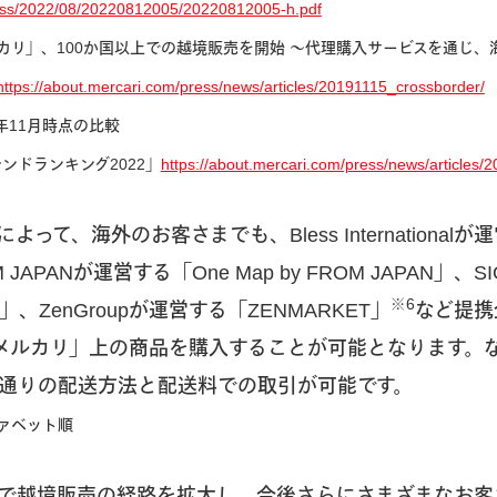
press/2022/08/20220812005/20220812005-h.pdf
カリ」、100か国以上での越境販売を開始 〜代理購入サービスを通じ
https://about.mercari.com/press/news/articles/20191115_crossborder/
2年11月時点の比較
ンドランキング2022」
https://about.mercari.com/press/news/articles
って、海外のお客さまでも、Bless Internationalが
 JAPANが運営する「One Map by FROM JAPAN」、SI
※6
」、ZenGroupが運営する「ZENMARKET」
など提携
メルカリ」上の商品を購入することが可能となります。
通りの配送方法と配送料での取引が可能です。
ァベット順
で越境販売の経路を拡大し、今後さらにさまざまなお客