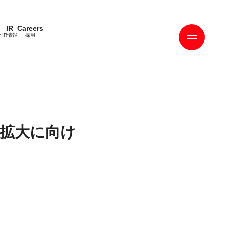
IR
Careers
ィ
IR情報
採用
拡大に向け