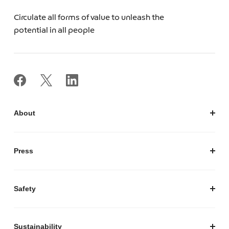
Circulate all forms of value to unleash the
potential in all people
About
私たちについて
会社概要
Press
経営陣紹介
お知らせ / プレスリリース
プレスキット
Safety
私たちがつくりたいマーケットプレイス
安心・安全な取引のために
Sustainability