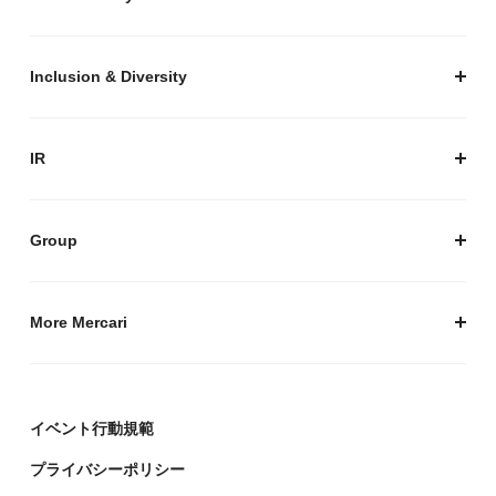
セキュリティ
サステナビリティ トップ
プライバシーガイド
サステナビリティニュース
Inclusion & Diversity
メルカリグループのAI活用
ESGデータ
Inclusion & Diversity
AI活用基本ポリシー
メルカリのポジティブインパクト
IR
AIガバナンス
IR トップ
IR ニュース
Group
株式会社メルペイ
Mercari (US)
More Mercari
鹿島アントラーズ
採用情報
株式会社メルコイン
メルカリの人を伝える「メルカン」
イベント行動規範
Mercari Software Technologies India Private Limited
メルカリのエンジニア情報ポータルサイト「Mercari
Engineering」
プライバシーポリシー
デザイナーの頭をのぞく「デザインブログ」