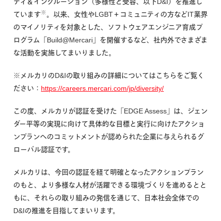
ティ＆インクルージョン（多様性と受容、以下D&I）を推進し
※
ています
。以来、女性やLGBT＋コミュニティの方などIT業界
のマイノリティを対象とした、ソフトウェアエンジニア育成プ
ログラム「Build@Mercari」を開催するなど、社内外でさまざま
な活動を実施してまいりました。
※メルカリのD&Iの取り組みの詳細についてはこちらをご覧く
ださい：
https://careers.mercari.com/jp/diversity/
この度、メルカリが認証を受けた「EDGE Assess」は、ジェン
ダー平等の実現に向けて具体的な目標と実行に向けたアクショ
ンプランへのコミットメントが認められた企業に与えられるグ
ローバル認証です。
メルカリは、今回の認証を経て明確となったアクションプラン
のもと、より多様な人材が活躍できる環境づくりを進めるとと
もに、それらの取り組みの発信を通じて、日本社会全体での
D&Iの推進を目指してまいります。