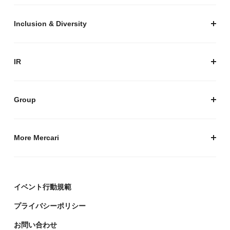
プライバシーガイド
サステナビリティニュース
Inclusion & Diversity
メルカリグループのAI活用
ESGデータ
Inclusion & Diversity
AI活用基本ポリシー
メルカリのポジティブインパクト
IR
AIガバナンス
IR トップ
IR ニュース
Group
株式会社メルペイ
Mercari (US)
More Mercari
鹿島アントラーズ
採用情報
株式会社メルコイン
メルカリの人を伝える「メルカン」
イベント行動規範
Mercari Software Technologies India Private Limited
メルカリのエンジニア情報ポータルサイト「Mercari
Engineering」
プライバシーポリシー
デザイナーの頭をのぞく「デザインブログ」
お問い合わせ