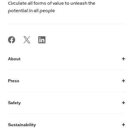
Circulate all forms of value to unleash the
potential in all people
About
私たちについて
会社概要
Press
経営陣紹介
お知らせ / プレスリリース
プレスキット
Safety
私たちがつくりたいマーケットプレイス
安心・安全な取引のために
Sustainability
セキュリティ
サステナビリティ トップ