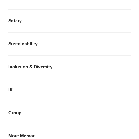
経営陣紹介
お知らせ / プレスリリース
プレスキット
Safety
私たちがつくりたいマーケットプレイス
安心・安全な取引のために
Sustainability
セキュリティ
サステナビリティ トップ
プライバシーガイド
サステナビリティニュース
Inclusion & Diversity
メルカリグループのAI活用
ESGデータ
Inclusion & Diversity
AI活用基本ポリシー
メルカリのポジティブインパクト
IR
AIガバナンス
IR トップ
IR ニュース
Group
株式会社メルペイ
Mercari (US)
More Mercari