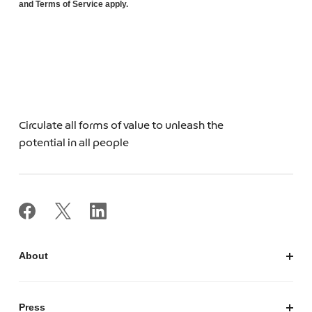
and Terms of Service apply.
Circulate all forms of value to unleash the
potential in all people
About
私たちについて
会社概要
Press