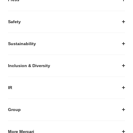
経営陣紹介
お知らせ / プレスリリース
プレスキット
Safety
私たちがつくりたいマーケットプレイス
安心・安全な取引のために
Sustainability
セキュリティ
サステナビリティ トップ
プライバシーガイド
サステナビリティニュース
Inclusion & Diversity
メルカリグループのAI活用
ESGデータ
Inclusion & Diversity
AI活用基本ポリシー
メルカリのポジティブインパクト
IR
AIガバナンス
IR トップ
IR ニュース
Group
株式会社メルペイ
Mercari (US)
More Mercari