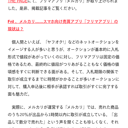
THE PAGE
にて、フリマアプリ「メルカリ」が取り上げられま
した。是非、掲載記事をご覧ください。
Fril 、メルカリ……スマホ向け売買アプリ「フリマアプリ」の
現状は？
個人間といえば、「ヤフオク!」などのネットオークションを
イメージする人が多いと思うが、オークションが基本的に入札
形式で値段があがっていくのに対し、フリマアプリは固定の価
格であるため、最終的に値段がつりあがることもなく価格の値
頃感をすぐに判断できる面がある。そして、入札期限の関係で
取引が成立するまでに時間がかかることが多いオークションに
対して、購入申込後に相手が承認すれば取引がすぐに完了する
面も魅力だ。
実際に、メルカリが運営する「メルカリ」では、売れた商品
のうち20％が出品から1時間以内に取引が成立している。「出
品して数分で売れた」という声を聞くことも珍しくなく、それ