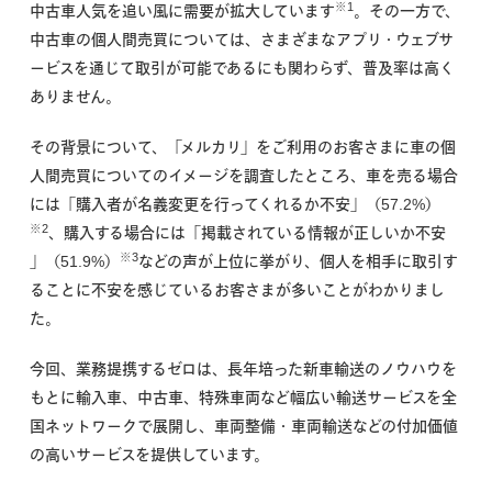
※1
中古車人気を追い風に需要が
拡大しています
。その一方で、
中古車の個人間売買については、さまざまなアプリ・ウェブサ
ービスを通じて取引が可能であるにも関わらず、普及率は高く
ありません。
その背景について、「メルカリ」をご利用のお客さまに車の個
人間売買についてのイメージを調査したところ、車を売る場合
には「購入者が名義変更を行ってくれるか不安」（57.2%）
※2
、購入する場合には「掲載されている情報が正しいか不安
※3
」（51.9%）
などの声が上位に挙がり、個人を相手に取引す
ることに不安を感じているお客さまが多いことがわかりまし
た。
今回、業務提携するゼロは、長年培った新車輸送のノウハウを
もとに輸入車、中古車、特殊車両など幅広い輸送サービスを全
国ネットワークで展開し、車両整備・車両輸送などの付加価値
の高いサービスを提供しています。