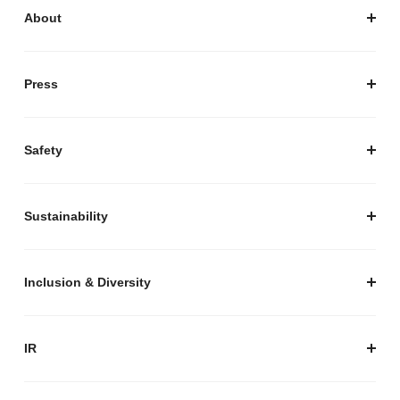
About
私たちについて
会社概要
Press
経営陣紹介
お知らせ / プレスリリース
プレスキット
Safety
私たちがつくりたいマーケットプレイス
安心・安全な取引のために
Sustainability
セキュリティ
サステナビリティ トップ
プライバシーガイド
サステナビリティニュース
Inclusion & Diversity
メルカリグループのAI活用
ESGデータ
Inclusion & Diversity
AI活用基本ポリシー
メルカリのポジティブインパクト
IR
AIガバナンス
IR トップ