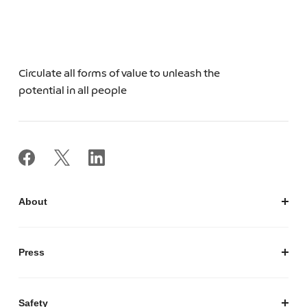
Circulate all forms of value to unleash the
potential in all people
About
私たちについて
会社概要
Press
経営陣紹介
お知らせ / プレスリリース
プレスキット
Safety