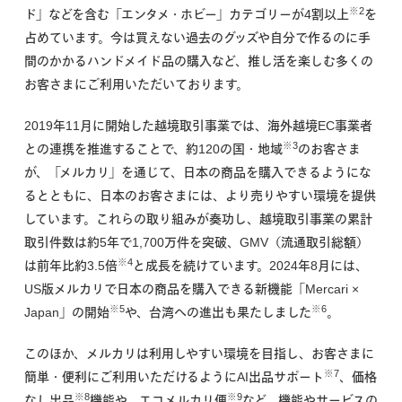
※2
ド」などを含む「エンタメ・ホビー」カテゴリーが4割以上
を
占めています。今は買えない過去のグッズや自分で作るのに手
間のかかるハンドメイド品の購入など、推し活を楽しむ多くの
お客さまにご利用いただいております。
2019年11月に開始した越境取引事業では、海外越境EC事業者
※3
との連携を推進することで、約120の国・地域
のお客さま
が、「メルカリ」を通じて、日本の商品を購入できるようにな
るとともに、日本のお客さまには、より売りやすい環境を提供
しています。これらの取り組みが奏功し、越境取引事業の累計
取引件数は約5年で1,700万件を突破、GMV（流通取引総額）
※4
は前年比約3.5倍
と成長を続けています。2024年8月には、
US版メルカリで日本の商品を購入できる新機能「Mercari ×
※5
※6
Japan」の開始
や、台湾への進出も果たしました
。
このほか、メルカリは利用しやすい環境を目指し、お客さまに
※7
簡単・便利にご利用いただけるようにAI出品サポート
、価格
※8
※9
なし出品
機能や、エコメルカリ便
など、機能やサービスの