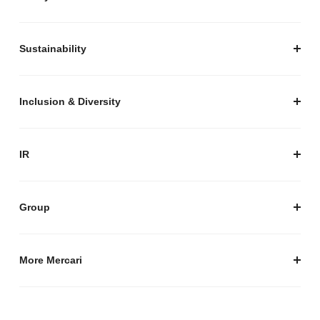
私たちがつくりたいマーケットプレイス
安心・安全な取引のために
Sustainability
セキュリティ
サステナビリティ トップ
プライバシーガイド
サステナビリティニュース
Inclusion & Diversity
メルカリグループのAI活用
ESGデータ
Inclusion & Diversity
AI活用基本ポリシー
メルカリのポジティブインパクト
IR
AIガバナンス
IR トップ
IR ニュース
Group
株式会社メルペイ
Mercari (US)
More Mercari
鹿島アントラーズ
採用情報
株式会社メルコイン
メルカリの人を伝える「メルカン」