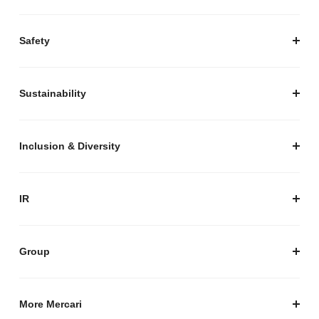
経営陣紹介
お知らせ / プレスリリース
プレスキット
Safety
私たちがつくりたいマーケットプレイス
安心・安全な取引のために
Sustainability
セキュリティ
サステナビリティ トップ
プライバシーガイド
サステナビリティニュース
Inclusion & Diversity
メルカリグループのAI活用
ESGデータ
Inclusion & Diversity
AI活用基本ポリシー
メルカリのポジティブインパクト
IR
AIガバナンス
IR トップ
IR ニュース
Group
株式会社メルペイ
Mercari (US)
More Mercari