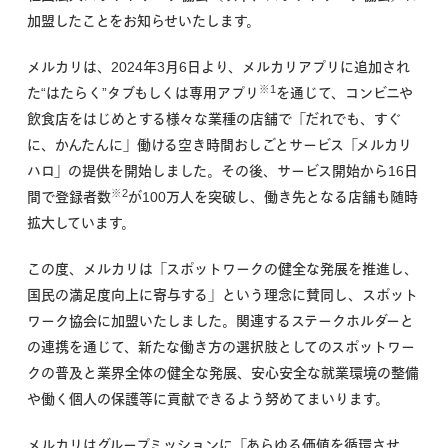
加盟したことをお知らせいたします。
メルカリは、2024年3月6日より、メルカリアプリに追加され
※1
た“はたらく”タブもしくは専用アプリ
を通じて、コンビニや
飲食店をはじめとする様々な業種の店舗で「だれでも、すぐ
に、かんたんに」働ける空き時間おしごとサービス「メルカリ
ハロ」の提供を開始しました。その後、サービス開始から16日
※2
間で登録者数
が100万人を突破し、働き先となる店舗も随時
拡大しています。
この度、メルカリは「スポットワークの健全な発展を推進し、
国民の満足度向上に寄与する」という理念に賛同し、スポット
ワーク協会に加盟いたしました。関連するステークホルダーと
の連携を通じて、新たな働き方の選択肢としてのスポットワー
クの普及と業界全体の健全な発展、安心安全な就業環境の整備
や働く個人の保護等に貢献できるよう努めてまいります。
メルカリはグループミッションに「あらゆる価値を循環させ、