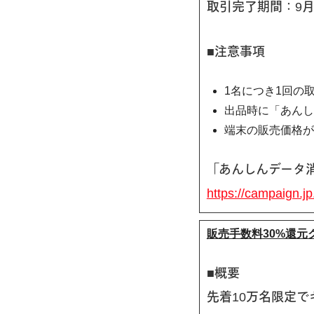
取引完了期間：9月15
■注意事項
1名につき1回の
出品時に「あん
端末の販売価格が
「あんしんデータ
https://campaign.j
販売手数料30%還元
■概要
先着10万名限定