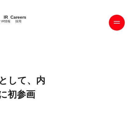
IR
Careers
ィ
IR情報
採用
として、内
に初参画