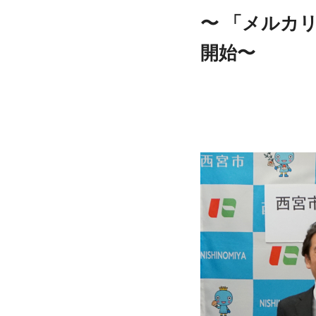
〜 「メルカ
開始〜