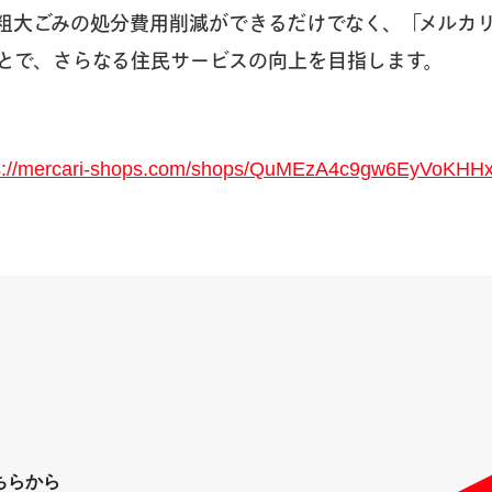
粗大ごみの処分費用削減ができるだけでなく、「メルカリS
とで、さらなる住民サービスの向上を目指します。
s://mercari-shops.com/shops/QuMEzA4c9gw6EyVoKHH
ちらから