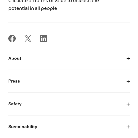
Circulate all forms of value to unleash the
potential in all people
About
私たちについて
会社概要
Press
経営陣紹介
お知らせ / プレスリリース
プレスキット
Safety
私たちがつくりたいマーケットプレイス
安心・安全な取引のために
Sustainability
セキュリティ
サステナビリティ トップ