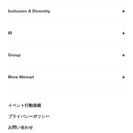
プライバシーガイド
サステナビリティニュース
Inclusion & Diversity
メルカリグループのAI活用
ESGデータ
Inclusion & Diversity
AI活用基本ポリシー
メルカリのポジティブインパクト
IR
AIガバナンス
IR トップ
IR ニュース
Group
株式会社メルペイ
Mercari (US)
More Mercari
鹿島アントラーズ
採用情報
株式会社メルコイン
メルカリの人を伝える「メルカン」
イベント行動規範
Mercari Software Technologies India Private Limited
メルカリのエンジニア情報ポータルサイト「Mercari
Engineering」
プライバシーポリシー
デザイナーの頭をのぞく「デザインブログ」
お問い合わせ