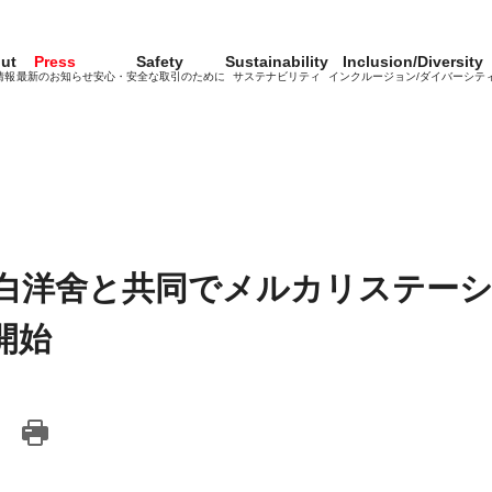
ut
Press
Safety
Sustainability
Inclusion/Diversity
情報
最新のお知らせ
安心・安全な取引のために
サステナビリティ
インクルージョン/ダイバーシテ
白洋舍と共同でメルカリステー
開始