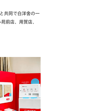
と共同で白洋舍の一
外苑前店、用賀店、