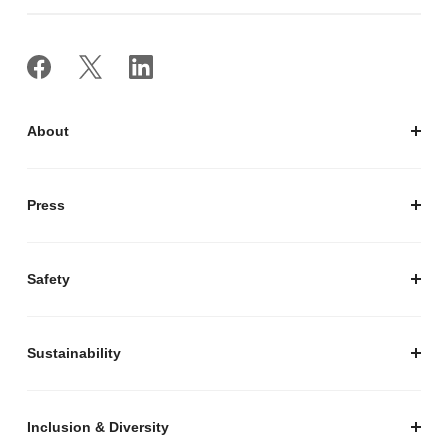
About
私たちについて
会社概要
Press
経営陣紹介
お知らせ / プレスリリース
プレスキット
Safety
私たちがつくりたいマーケットプレイス
安心・安全な取引のために
Sustainability
セキュリティ
サステナビリティ トップ
プライバシーガイド
サステナビリティニュース
Inclusion & Diversity