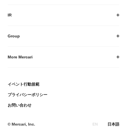
メルカリグループのAI活用
ESGデータ
Inclusion & Diversity
AI活用基本ポリシー
メルカリのポジティブインパクト
IR
AIガバナンス
IR トップ
IR ニュース
Group
株式会社メルペイ
Mercari (US)
More Mercari
鹿島アントラーズ
採用情報
株式会社メルコイン
メルカリの人を伝える「メルカン」
イベント行動規範
Mercari Software Technologies India Private Limited
メルカリのエンジニア情報ポータルサイト「Mercari
Engineering」
プライバシーポリシー
デザイナーの頭をのぞく「デザインブログ」
お問い合わせ
政策企画ブログ「メルポリ」
メルカリの教育ポータルサイト「Mercari Education」
© Mercari, Inc.
EN
日本語