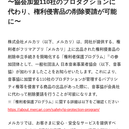
〜協会加盟110社のプロダクションに
代わり、権利侵害品の削除要請が可能
に〜
株式会社メルカリ（以下、メルカリ）は、同社が提供する、権
利者がフリマアプリ「メルカリ」上に出品された権利侵害品の
※
削除申立手続きを簡略化する「権利者保護プログラム」
の参
加団体として、一般社団法人 日本音楽事業者協会（以下、音事
協）が加わりましたことをお知らせいたします。これにより、
音事協に加盟する110社のプロダクションが管理するパブリシ
ティ権等を侵害する商品の出品があった際に、音事協が会員社
に代わって削除要請を行うことが可能になります。
※「権利者保護プログラム」に関する詳細は以下をご確認ください
https://about.mercari.com/safety/ip-protection-program/
メルカリでは、お客さまに安心・安全なサービスを提供すべ