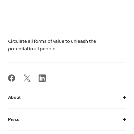
Circulate all forms of value to unleash the
potential in all people
About
私たちについて
会社概要
Press
経営陣紹介
お知らせ / プレスリリース