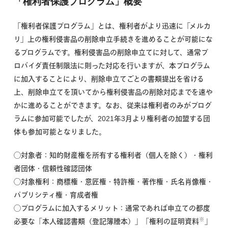
「権利者保護プログラム」概要
「権利者保護プログラム」とは、権利者がより迅速に「メルカ
リ」上の権利侵害品の削除申立手続きを進めることが可能にな
るプログラムです。権利侵害品の削除申立てに対して、通常プ
ロバイダ責任制限法に則った対応を行いますが、本プログラム
に加入することにより、削除申立てごとの書類提出を省ける
上、削除申立てを頂いてから権利侵害品の削除対応までを速や
かに進めることができます。なお、従来は権利者のみがプログ
ラムに参加可能でしたが、2021年3月より権利者の加盟する団
体も参加可能となりました。
◯対象者：知的財産権を所有する権利者（個人を除く）・権利
者団体・信頼性確認団体
◯対象権利：商標権・意匠権・特許権・著作権・氏名肖像権・
パブリシティ権・育成者権
◯プログラムに加入するメリット：通常であれば申立ての都度
※
必要な「本人確認書類（登記簿謄本）」「権利の証明資料
」