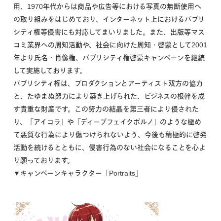
用、1970年代からは商品や広告等における写真の無断使用へ
の取り組みをはじめており、インターネット上におけるパブリ
シティ権等侵害にも対応してまいりました。また、出版等マス
コミ業界への周知活動や、社会に向けた周知・啓蒙として2001
年より氏名・肖像権、パブリシティ権啓蒙キャンペーンを継続
して実施しております。
パブリシティ権は、プロダクションとアーティスト双方の協力
と、たゆまぬ努力により築き上げられた、ビジネスの根幹を成
す貴重な財産です。この努力の結晶を第三者により侵された
り、「アイコラ」や「ディープフェイクポルノ」のような極め
て悪質な行為により傷つけられないよう、今後も積極的に啓発
活動を続けるとともに、侵害行為のない社会になることを心よ
り願っております。
▼キャンペーンキャラクター「Portraits」