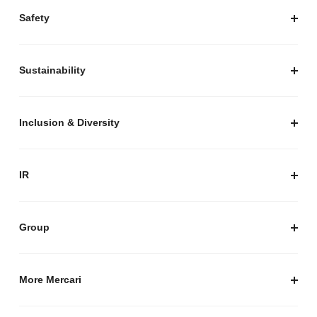
プレスキット
Safety
私たちがつくりたいマーケットプレイス
安心・安全な取引のために
Sustainability
セキュリティ
サステナビリティ トップ
プライバシーガイド
サステナビリティニュース
Inclusion & Diversity
メルカリグループのAI活用
ESGデータ
Inclusion & Diversity
AI活用基本ポリシー
メルカリのポジティブインパクト
IR
AIガバナンス
IR トップ
IR ニュース
Group
株式会社メルペイ
Mercari (US)
More Mercari
鹿島アントラーズ
採用情報