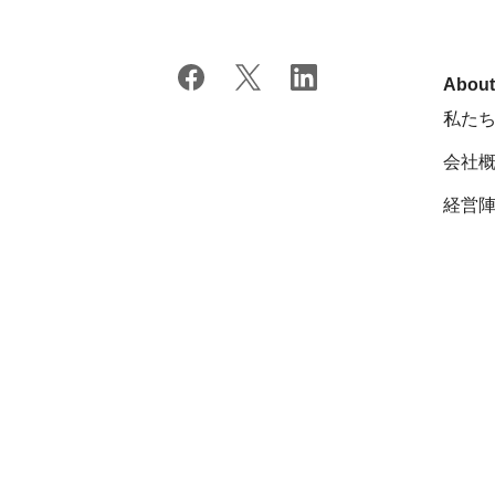
Abou
私た
会社
経営