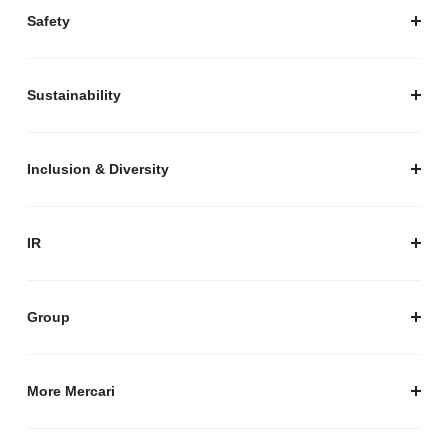
プレスキット
Safety
私たちがつくりたいマーケットプレイス
安心・安全な取引のために
Sustainability
セキュリティ
サステナビリティ トップ
プライバシーガイド
サステナビリティニュース
Inclusion & Diversity
メルカリグループのAI活用
ESGデータ
Inclusion & Diversity
AI活用基本ポリシー
メルカリのポジティブインパクト
IR
AIガバナンス
IR トップ
IR ニュース
Group
株式会社メルペイ
Mercari (US)
More Mercari
鹿島アントラーズ
採用情報