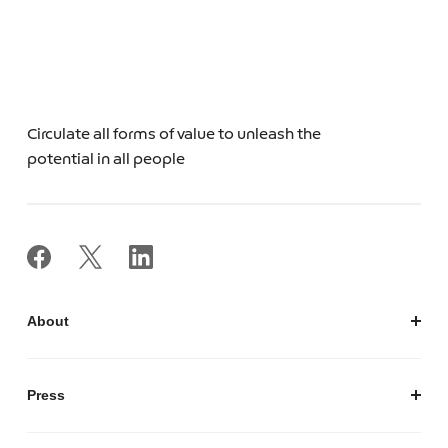
Circulate all forms of value to unleash the
potential in all people
About
私たちについて
会社概要
Press
経営陣紹介
お知らせ / プレスリリース