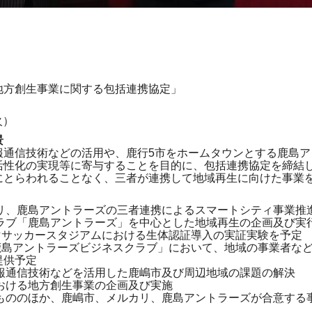
地方創生事業に関する包括連携協定」
火）
景
報通信技術などの活用や、鹿行5市をホームタウンとする鹿島ア
活性化の実現等に寄与することを目的に、包括連携協定を締結
にとらわれることなく、三者が連携して地域再生に向けた事業
カリ、鹿島アントラーズの三者連携によるスマートシティ事業推
クラブ「鹿島アントラーズ」を中心とした地域再生の企画及び実
マサッカースタジアムにおける生体認証導入の実証実験を予定
鹿島アントラーズビジネスクラブ」において、地域の事業者な
提供予定
情報通信技術などを活用した鹿嶋市及び周辺地域の課題の解決
における地方創生事業の企画及び実施
るもののほか、鹿嶋市、メルカリ、鹿島アントラーズが合意する