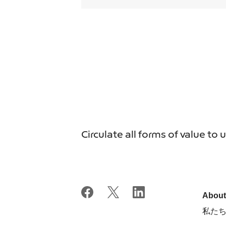
Circulate all forms of value to 
Abou
私た