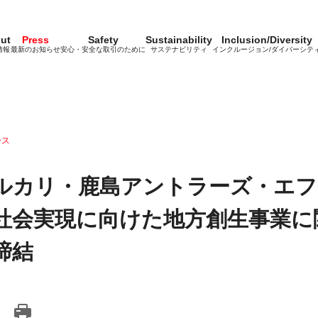
ut
Press
Safety
Sustainability
Inclusion/Diversity
情報
最新のお知らせ
安心・安全な取引のために
サステナビリティ
インクルージョン/ダイバーシテ
ース
ルカリ・鹿島アントラーズ・エフ
社会実現に向けた地方創生事業に
締結