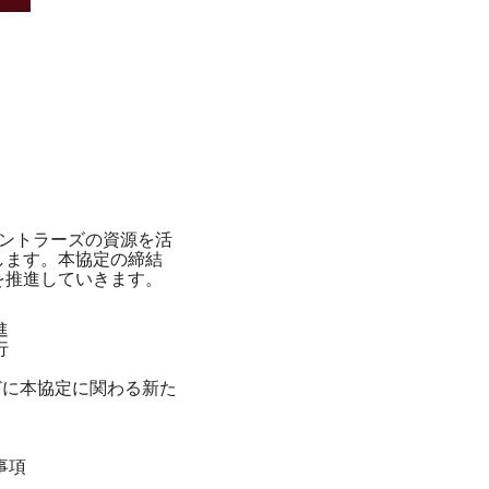
ントラーズの資源を活
します。本協定の締結
を推進していきます。
進
行
どに本協定に関わる新た
事項