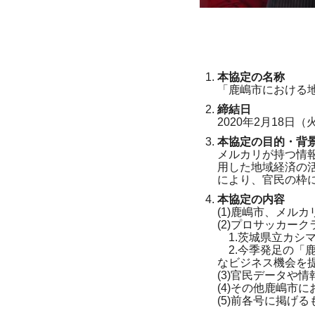
本協定の名称
「鹿嶋市における
締結日
2020年2月18日（
本協定の目的・背
メルカリが持つ情
用した地域経済の
により、官民の枠
本協定の内容
(1)鹿嶋市、メル
(2)プロサッカー
1.茨城県立カシ
2.今季発足の「
なビジネス機会を
(3)官民データや
(4)その他鹿嶋市
(5)前各号に掲げ