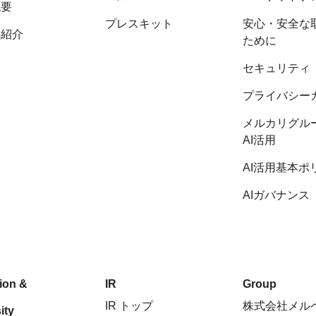
概要
プレスキット
安心・安全な
陣紹介
ために
セキュリティ
プライバシー
メルカリグル
AI活用
AI活用基本ポ
AIガバナンス
sion &
IR
Group
IR トップ
株式会社メル
ity