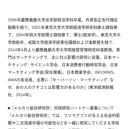
1996年慶應義塾大学法学部政治学科卒業。外資系広告代理店
勤務を経て、2001年東京大学大学院経済学研究科修士課程修
了。2004年同大学院博士課程修了。博士(経済学)。東京大学大
学院助手、成蹊大学経済学部専任講師および准教授を経て、
2014年4月より慶應義塾大学大学院経営管理研究科准教授。専
門はマーケティングで、主に対人影響の研究に従事。日本マー
ケティング・サイエンス学会、日本消費者行動研究学会、日本
マーケティング学会(常任理事)、日本商業学会、INFORMS、
AMAの各会員。主著に『キーパーソン・マーケティング: な
ぜ、あの人のクチコミは影響力があるのか』(東洋経済新報
社、2014年)。
■「メルカリ総合研究所」共同研究パートナー募集について
「メルカリ総合研究所」では、フリマアプリが与える社会的影
響や二次流通市場の可能性などを一緒に研究してくださる学術