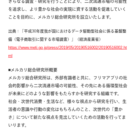
さらなる調査・研究を行うことにより、二次流通市場の可能性
を追求し、より豊かな社会の実現に資する活動を促進していく
ことを目的に、メルカリ総合研究所を設立いたします。
出典：「平成30年度我が国におけるデータ駆動型社会に係る基盤整
備（電子商取引に関する市場調査）」（経済産業省）
https://www.meti.go.jp/press/2019/05/20190516002/20190516002.ht
ml
■メルカリ総合研究所概要
メルカリ総合研究所は、外部有識者と共に、フリマアプリの社
会的影響から二次流通市場の可能性、その先にある循環型社会
が未来にどのような影響をもたらすかを研究する組織です。
社会・次世代消費・生活など、様々な視点から研究を行い、生
活者の意識や行動の変化はもちろんのこと、次世代の「豊か
さ」について新たな視点を見出していくための活動を行ってま
いります。