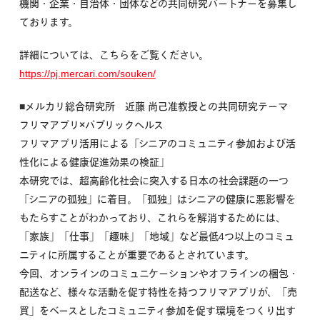
機関・企業・自治体・団体などの共同研究パートナーを募集し
ております。
詳細については、こちらをご覧ください。
https://pj.mercari.com/souken/
■メルカリ総合研究所 近藤 尚己准教授との共同研究テーマ
フリマアプリ×パブリックヘルス
フリマアプリ活用による「シニアのコミュニティ参加および活
性化による健康促進効果の検証」
本研究では、超高齢化社会に突入する日本の社会課題の一つ
「シニアの孤独」に着目。「孤独」はシニアの健康に悪影響を
もたらすことがわかっており、これらを解消するためには、
「家族」「仕事」「趣味」「地域」など最低4つ以上のコミュ
ニティに所属することが重要であるとされています。
今回、オンラインのコミュニケーションやオフラインの梱包・
配送など、様々な活動を促す特性を持つフリマアプリが、「売
買」をベースとしたコミュニティ参加を促す環境をつくり出す