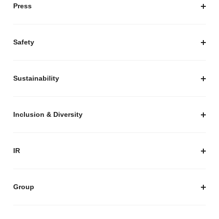
会社概要
Press
経営陣紹介
お知らせ / プレスリリース
プレスキット
Safety
私たちがつくりたいマーケットプレイス
安心・安全な取引のために
Sustainability
セキュリティ
サステナビリティ トップ
プライバシーガイド
サステナビリティニュース
Inclusion & Diversity
メルカリグループのAI活用
ESGデータ
Inclusion & Diversity
AI活用基本ポリシー
メルカリのポジティブインパクト
IR
AIガバナンス
IR トップ
IR ニュース
Group
株式会社メルペイ
Mercari (US)