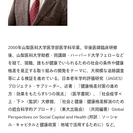
2000年山梨医科大学医学部医学科卒業。卒後医師臨床研修
後、山梨医科大学助教・同講師・ハーバード大学フェローなど
を経て、現職。誰もが健康でいられるための社会の条件や健康
格差を是正する取り組みの開発をテーマに、大規模な追跡調査
等による検証を進めている。日本老年学的評価研究（JAGES）
プロジェクト・サブリーダー。近著：「健康格差対策の進め
方：効果をもたらす5つの視点」（医学書院）、「社会疫学＜
上・下＞（監訳）大修館、「社会と健康：健康格差解消のため
の統合科学的アプローチ」（東大出版会）（共同編著）Global
Perspectives on Social Capital and Health (邦訳：ソーシャ
ル・キャピタルと健康政策：地域で活用するために）など。