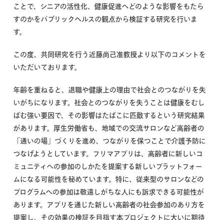
ことで、シニアの活性化、健康促進へどのような影響をもたら
すのかをパブリックヘルスの観点から検証する研究を行いま
す。
この度、共同研究を行う近藤尚己准教授より以下のコメントを
いただいております。
年齢を重ねると、退職や健康上の理由で社会とのつながりを失
いがちになります。社会とのつながりを失うことは健康をむし
ばむ強い要因で、その影響はたばこに匹敵するという研究結果
があります。厚生労働省も、地域での交流サロンなど高齢者の
「通いの場」づくりを進め、つながりを保つことで介護予防に
つなげようとしています。フリマアプリは、高齢者に新しいコ
ミュニティへの参加のしかたを提案する新しいプラットフォー
ムになる可能性を秘めています。特に、従来型のサロンなどの
プログラムへの参加は敬遠しがちな人にも訴求できる可能性が
あります。アプリを通じた新しい高齢者の社会参加のあり方を
提案し、その効果の検証を目指す本プロジェクトに大いに期待