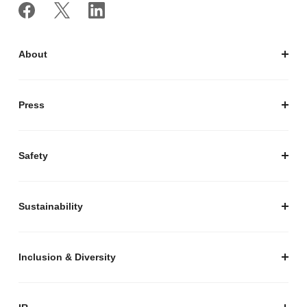
About
私たちについて
会社概要
Press
経営陣紹介
お知らせ / プレスリリース
プレスキット
Safety
私たちがつくりたいマーケットプレイス
安心・安全な取引のために
Sustainability
セキュリティ
サステナビリティ トップ
プライバシーガイド
サステナビリティニュース
Inclusion & Diversity
メルカリグループのAI活用
ESGデータ
Inclusion & Diversity
AI活用基本ポリシー
メルカリのポジティブインパクト