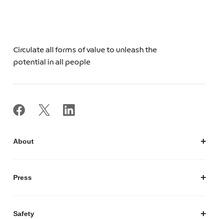
Circulate all forms of value to unleash the
potential in all people
About
私たちについて
会社概要
Press
経営陣紹介
お知らせ / プレスリリース
プレスキット
Safety