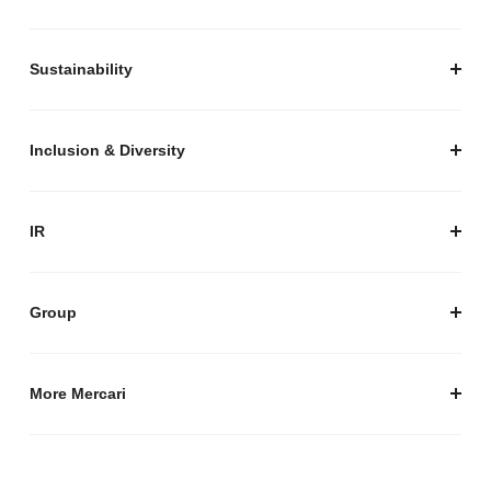
私たちがつくりたいマーケットプレイス
安心・安全な取引のために
Sustainability
セキュリティ
サステナビリティ トップ
プライバシーガイド
サステナビリティニュース
Inclusion & Diversity
メルカリグループのAI活用
ESGデータ
Inclusion & Diversity
AI活用基本ポリシー
メルカリのポジティブインパクト
IR
AIガバナンス
IR トップ
IR ニュース
Group
株式会社メルペイ
Mercari (US)
More Mercari
鹿島アントラーズ
採用情報
株式会社メルコイン
メルカリの人を伝える「メルカン」