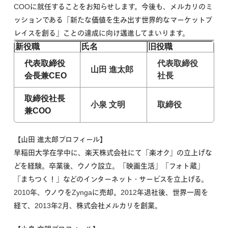
COOに就任することをお知らせします。今後も、メルカリのミ
ッションである「新たな価値を生み出す世界的なマーケットプ
レイスを創る」ことの達成に向け邁進してまいります。
新役職
氏名
旧役職
代表取締役
代表取締役
山田 進太郎
会長兼CEO
社長
取締役社長
小泉 文明
取締役
兼COO
【山田 進太郎プロフィール】
早稲田大学在学中に、楽天株式会社にて「楽オク」の立上げな
どを経験。卒業後、ウノウ設立。「映画生活」「フォト蔵」
「まちつく！」などのインターネット・サービスを立上げる。
2010年、ウノウをZyngaに売却。2012年退社後、世界一周を
経て、2013年2月、株式会社メルカリを創業。