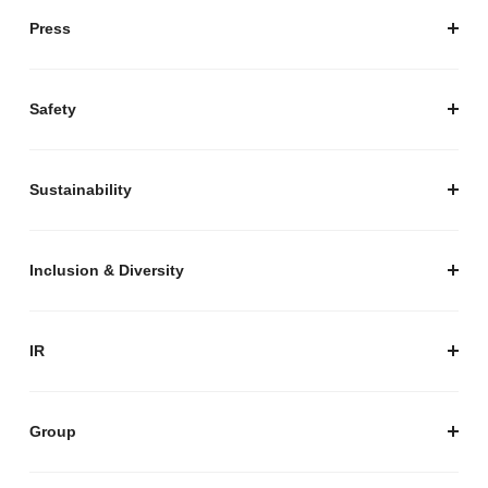
会社概要
Press
経営陣紹介
お知らせ / プレスリリース
プレスキット
Safety
私たちがつくりたいマーケットプレイス
安心・安全な取引のために
Sustainability
セキュリティ
サステナビリティ トップ
プライバシーガイド
サステナビリティニュース
Inclusion & Diversity
メルカリグループのAI活用
ESGデータ
Inclusion & Diversity
AI活用基本ポリシー
メルカリのポジティブインパクト
IR
AIガバナンス
IR トップ
IR ニュース
Group
株式会社メルペイ