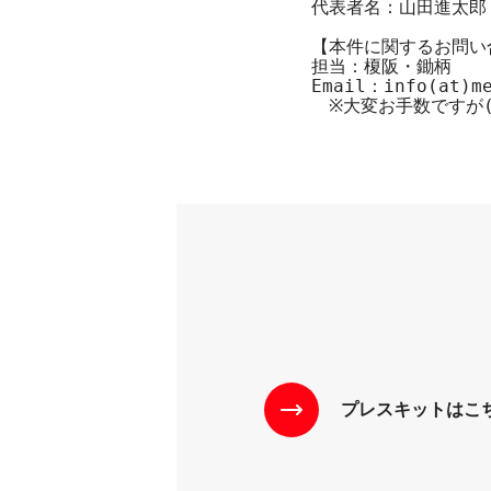
代表者名：山田進太郎

【本件に関するお問い
担当：榎阪・鋤柄

Email：info(at)me
　※大変お手数ですが(
プレスキットはこ