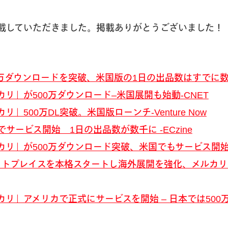
載していただきました。掲載ありがとうございました！
万ダウンロードを突破、米国版の1日の出品数はすでに数千品超-
リ」が500万ダウンロード–米国展開も始動-CNET
」500万DL突破。米国版ローンチ-Venture Now
サービス開始 1日の出品数が数千に -ECzine
リ」が500万ダウンロード突破、米国でもサービス開始 -Mo
ケットプレイスを本格スタートし海外展開を強化、メルカリ
リ」アメリカで正式にサービスを開始 – 日本では500