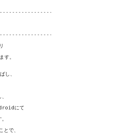
--------------------------

--------------------------



ます。

ばし、



、

oidにて

。

とで、
