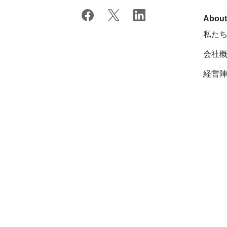
Abou
私た
会社
経営