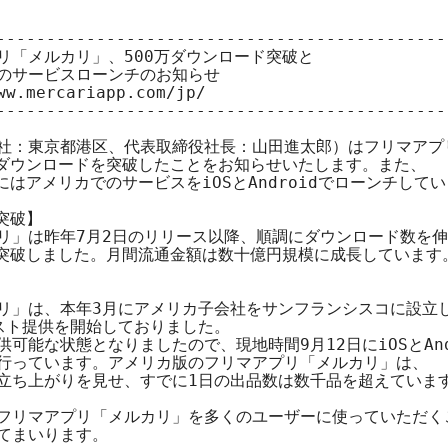
---------------------------------------------
リ「メルカリ」、500万ダウンロード突破と

のサービスローンチのお知らせ

ww.mercariapp.com/jp/
---------------------------------------------
社：東京都港区、代表取締役社長：山田進太郎）はフリマアプリ
万ダウンロードを突破したことをお知らせいたします。また、

にはアメリカでのサービスをiOSとAndroidでローンチしてい
突破】

リ」は昨年7月2日のリリース以降、順調にダウンロード数を伸
を突破しました。月間流通金額は数十億円規模に成長しています。
リ」は、本年3月にアメリカ子会社をサンフランシスコに設立し
スト提供を開始しておりました。

可能な状態となりましたので、現地時間9月12日にiOSとAndr
行っています。アメリカ版のフリマアプリ「メルカリ」は、

立ち上がりを見せ、すでに1日の出品数は数千品を超えています
フリマアプリ「メルカリ」を多くのユーザーに使っていただくこ
てまいります。
