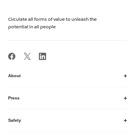
Circulate all forms of value to unleash the
potential in all people
About
私たちについて
会社概要
Press
経営陣紹介
お知らせ / プレスリリース
プレスキット
Safety
私たちがつくりたいマーケットプレイス