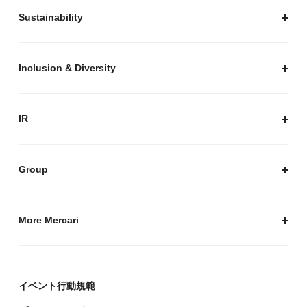
安心・安全な取引のために
Sustainability
セキュリティ
サステナビリティ トップ
プライバシーガイド
サステナビリティニュース
Inclusion & Diversity
メルカリグループのAI活用
ESGデータ
Inclusion & Diversity
AI活用基本ポリシー
メルカリのポジティブインパクト
IR
AIガバナンス
IR トップ
IR ニュース
Group
株式会社メルペイ
Mercari (US)
More Mercari
鹿島アントラーズ
採用情報
株式会社メルコイン
メルカリの人を伝える「メルカン」
イベント行動規範
Mercari Software Technologies India Private Limited
メルカリのエンジニア情報ポータルサイト「Mercari
Engineering」