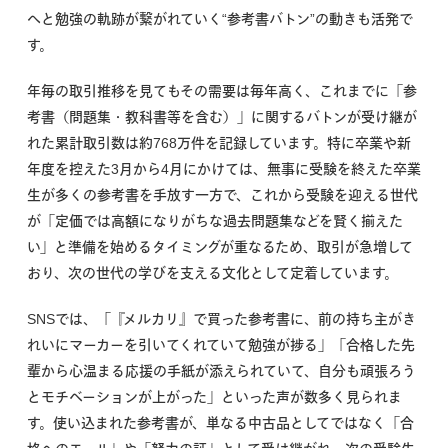
へと勉強の軌跡が繋がれていく“参考書バトン”の動きも活発で
す。
年毎の取引推移を見てもその需要は毎年高く、これまでに「参
考書（問題集・教科書等を含む）」に関するバトンが受け継が
れた累計取引数は約768万件を記録しています。特に卒業や新
年度を控えた3月から4月にかけては、無事に受験を終えた卒業
生が多くの参考書を手放す一方で、これから受験を迎える世代
が「定価では高額になりがちな過去問題集などを賢く揃えた
い」と準備を始めるタイミングが重なるため、取引が急増して
おり、次の世代の学びを支える文化として定着しています。
SNSでは、「『メルカリ』で買った参考書に、前の持ち主がき
れいにマーカーを引いてくれていて勉強が捗る」「合格した先
輩から心温まる応援の手紙が添えられていて、自分も頑張ろう
とモチベーションが上がった」といった声が数多く見られま
す。使い込まれた参考書が、単なる中古品としてではなく「合