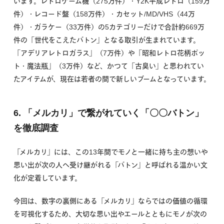
います。レトロゲーム機（275万件）・Y2K平成レトロ（159万
件）・レコード盤（158万件）・カセット/MD/VHS（44万
件）・ガラケー（33万件）の5カテゴリーだけで合計約669万
件の「世代をこえたバトン」となる取引が生まれています。
「アデリアレトロガラス」（7万件）や「昭和レトロ花柄ポッ
ト・魔法瓶」（3万件）など、かつて「古臭い」と思われてい
たアイテムが、現在は若者の間で新しいブームとなっています。
6. 「メルカリ」で繋がれていく「〇〇バトン」
を徹底調査
「メルカリ」には、この13年間でモノと一緒に持ち主の想いや
思い出が次の人へ受け継がれる「バトン」と呼ばれる温かい文
化が定着しています。
今回は、数字の裏側にある「メルカリ」ならではの価値の循環
を可視化するため、大切な思い出やエールとともにモノが次の