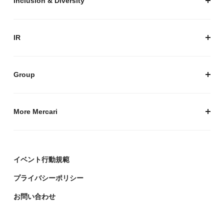
Inclusion & Diversity
メルカリグループのAI活用
ESGデータ
Inclusion & Diversity
AI活用基本ポリシー
メルカリのポジティブインパクト
IR
AIガバナンス
IR トップ
IR ニュース
Group
株式会社メルペイ
Mercari (US)
More Mercari
鹿島アントラーズ
採用情報
株式会社メルコイン
メルカリの人を伝える「メルカン」
イベント行動規範
Mercari Software Technologies India Private Limited
メルカリのエンジニア情報ポータルサイト「Mercari
Engineering」
プライバシーポリシー
デザイナーの頭をのぞく「デザインブログ」
お問い合わせ
政策企画ブログ「メルポリ」