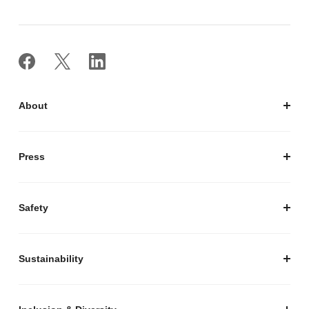
About
私たちについて
会社概要
Press
経営陣紹介
お知らせ / プレスリリース
プレスキット
Safety
私たちがつくりたいマーケットプレイス
安心・安全な取引のために
Sustainability
セキュリティ
サステナビリティ トップ
プライバシーガイド
サステナビリティニュース