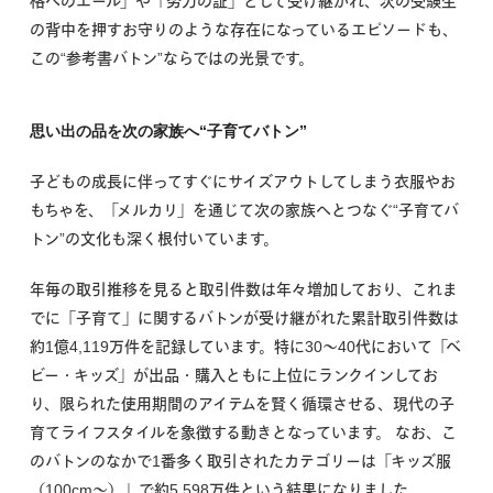
格へのエール」や「努力の証」として受け継がれ、次の受験生
の背中を押すお守りのような存在になっているエピソードも、
この“参考書バトン”ならではの光景です。
思い出の品を次の家族へ“子育てバトン”
子どもの成長に伴ってすぐにサイズアウトしてしまう衣服やお
もちゃを、「メルカリ」を通じて次の家族へとつなぐ“子育てバ
トン”の文化も深く根付いています。
年毎の取引推移を見ると取引件数は年々増加しており、これま
でに「子育て」に関するバトンが受け継がれた累計取引件数は
約1億4,119万件を記録しています。特に30〜40代において「ベ
ビー・キッズ」が出品・購入ともに上位にランクインしてお
り、限られた使用期間のアイテムを賢く循環させる、現代の子
育てライフスタイルを象徴する動きとなっています。
なお、こ
のバトンのなかで1番多く取引されたカテゴリーは「キッズ服
（100cm〜）」で約5,598万件という結果になりました。