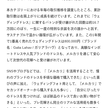
本カテゴリーにおける年毎の取引推移を調査したところ、累計
取引数は右肩上がりに成長を続けています。これまでに「ウェ
ディングドレス」に関するバトンが受け継がれた回数は約16.7
万回にのぼり、一生に一度の特別な衣装を次の誰かへと託す、
サステナブルで温かい循環が広がっています。また、この1年間
で1番高く売れたウェディングドレスは800,000円（ブランド
名：Galia Lahav / ガリアラハヴ）となっており、高額なインポ
ートドレスや人気ブランドのドレスも、メルカリを通じて安心
して次世代の花嫁へと受け継がれています。
SNSやブログなどでは、「『メルカリ』を活用することで、憧
れのブランドのドレスを手頃な価格で購入できた」といった喜
びの声に加え、「ウェディングフォト用として、『メルカリ』で
セカンドオーナーから購入する人も多い」、「自分にぴったり
のドレスを見つければ、ほぼ新品のドレスで良いお買い物がで
きる」といった、プレ花嫁さん同士のリアルな活用術も数多く