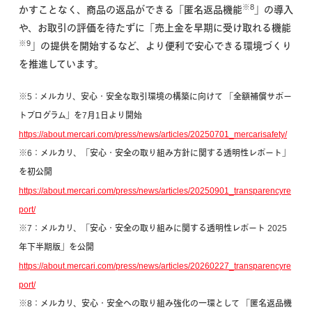
※8
かすことなく、商品の返品ができる「匿名返品機能
」の導入
や、お取引の評価を待たずに「売上金を早期に受け取れる機能
※9
」
の提供を開始するなど、より便利で安心できる環境づくり
を推進しています。
※5：メルカリ、安心・安全な取引環境の構築に向けて 「全額補償サポー
トプログラム」を7月1日より開始
https://about.mercari.com/press/news/articles/20250701_mercarisafety/
※6：メルカリ、「安心・安全の取り組み方針に関する透明性レポート」
を初公開
https://about.mercari.com/press/news/articles/20250901_transparencyre
port/
※7：メルカリ、「安心・安全の取り組みに関する透明性レポート 2025
年下半期版」を公開
https://about.mercari.com/press/news/articles/20260227_transparencyre
port/
※8：メルカリ、安心・安全への取り組み強化の一環として 「匿名返品機