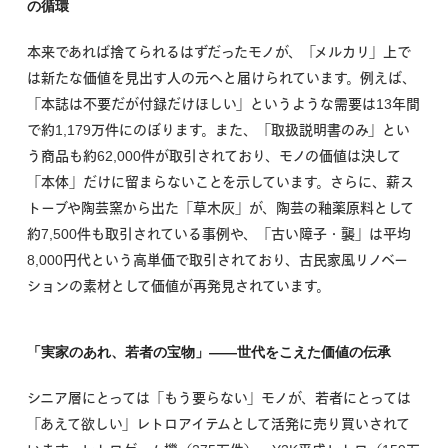
の循環
本来であれば捨てられるはずだったモノが、「メルカリ」上で
は新たな価値を見出す人の元へと届けられています。例えば、
「本誌は不要だが付録だけほしい」というような需要は13年間
で約1,179万件にのぼります。また、「取扱説明書のみ」とい
う商品も約62,000件が取引されており、モノの価値は決して
「本体」だけに留まらないことを示しています。さらに、薪ス
トーブや陶芸窯から出た「草木灰」が、陶芸の釉薬原料として
約7,500件も取引されている事例や、「古い障子・襲」は平均
8,000円代という高単価で取引されており、古民家風リノベー
ションの素材として価値が再発見されています。
「実家のあれ、若者の宝物」——世代をこえた価値の伝承
シニア層にとっては「もう要らない」モノが、若者にとっては
「あえて欲しい」レトロアイテムとして活発に売り買いされて