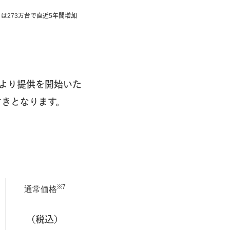
は273万台で直近5年間増加
より提供を開始いた
付きとなります。
※7
通常価格
（税込）