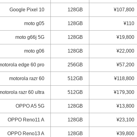
Google Pixel 10
128GB
¥107,800
moto g05
128GB
¥110
moto g66j 5G
128GB
¥19,800
moto g06
128GB
¥22,000
motorola edge 60 pro
256GB
¥57,200
motorola razr 60
512GB
¥118,800
motorola razr 60 ultra
512GB
¥179,300
OPPO A5 5G
128GB
¥13,800
OPPO Reno11 A
128GB
¥23,100
OPPO Reno13 A
128GB
¥39,800