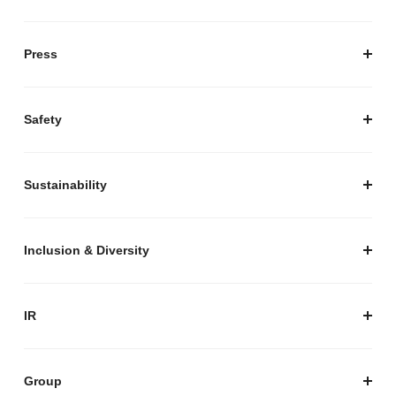
私たちについて
会社概要
Press
経営陣紹介
お知らせ / プレスリリース
プレスキット
Safety
私たちがつくりたいマーケットプレイス
安心・安全な取引のために
Sustainability
セキュリティ
サステナビリティ トップ
プライバシーガイド
サステナビリティニュース
Inclusion & Diversity
メルカリグループのAI活用
ESGデータ
Inclusion & Diversity
AI活用基本ポリシー
メルカリのポジティブインパクト
IR
AIガバナンス
IR トップ
IR ニュース
Group