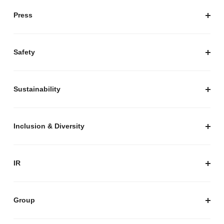
会社概要
Press
経営陣紹介
お知らせ / プレスリリース
プレスキット
Safety
私たちがつくりたいマーケットプレイス
安心・安全な取引のために
Sustainability
セキュリティ
サステナビリティ トップ
プライバシーガイド
サステナビリティニュース
Inclusion & Diversity
メルカリグループのAI活用
ESGデータ
Inclusion & Diversity
AI活用基本ポリシー
メルカリのポジティブインパクト
IR
AIガバナンス
IR トップ
IR ニュース
Group
株式会社メルペイ