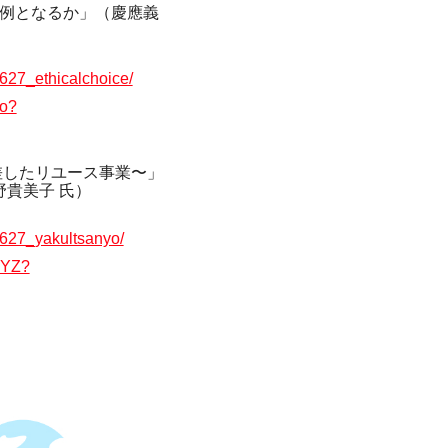
例となるか」（慶應義
0627_ethicalchoice/
ko?
差したリユース事業〜」
野貴美子 氏）
0627_yakultsanyo/
TYZ?