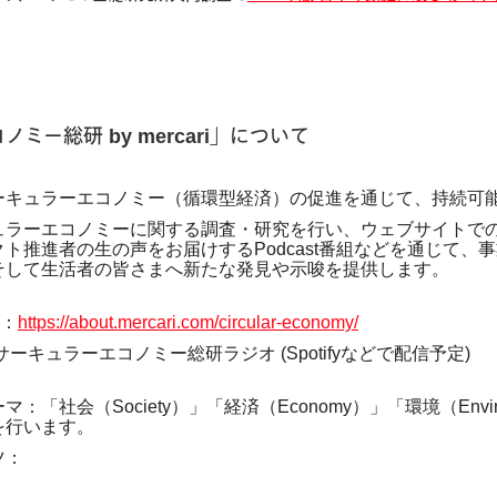
ミー総研 by mercari」について
ーキュラーエコノミー（循環型経済）の促進を通じて、持続可
ュラーエコノミーに関する調査・研究を行い、ウェブサイトで
ト推進者の生の声をお届けするPodcast番組などを通じて、
そして生活者の皆さまへ新たな発見や示唆を提供します。
L：
https://about.mercari.com/circular-economy/
：サーキュラーエコノミー総研ラジオ (Spotifyなどで配信予定)
：「社会（Society）」「経済（Economy）」「環境（Envir
を行います。
ツ：