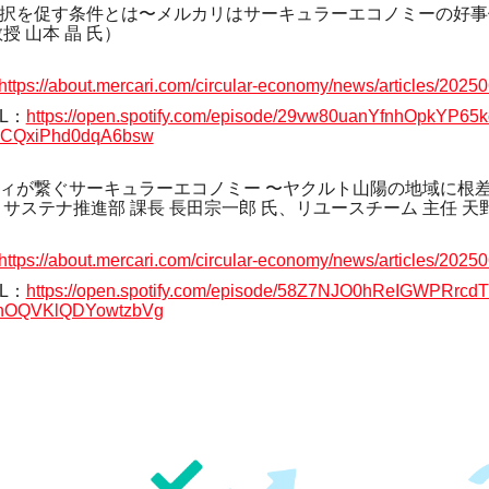
択を促す条件とは〜メルカリはサーキュラーエコノミーの好事
授 山本 晶 氏）
https://about.mercari.com/circular-economy/news/articles/2025
RL：
https://open.spotify.com/episode/29vw80uanYfnhOpkYP65
wCQxiPhd0dqA6bsw
ィが繋ぐサーキュラーエコノミー 〜ヤクルト山陽の地域に根
 サステナ推進部 課長 長田宗一郎 氏、リユースチーム 主任 天
https://about.mercari.com/circular-economy/news/articles/2025
RL：
https://open.spotify.com/episode/58Z7NJO0hReIGWPRrcd
nOQVKlQDYowtzbVg