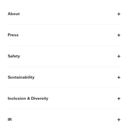
About
私たちについて
会社概要
Press
経営陣紹介
お知らせ / プレスリリース
プレスキット
Safety
私たちがつくりたいマーケットプレイス
安心・安全な取引のために
Sustainability
セキュリティ
サステナビリティ トップ
プライバシーガイド
サステナビリティニュース
Inclusion & Diversity
メルカリグループのAI活用
ESGデータ
Inclusion & Diversity
AI活用基本ポリシー
メルカリのポジティブインパクト
IR
AIガバナンス
IR トップ